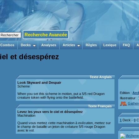
Recherche Avancée
Combos
Decks
Analyses
Articles
Règles
Lexique
FAQ
A
iel et désespérez
Texte Anglais
Look Skyward and Despair
Scheme
Edition :
Arc
When you set this scheme in motion, put a 5/5 red Dragon
creature token with flying onto the battlefield.
Illustrateur :
Gather
Texte Français
Levez les yeux vers le ciel et désespérez
Machination
1
Deck -
0
Co
Quand vous mettez cette machination à exécution, mettez sur
le champ de bataille un jeton de créature 5/5 rouge Dragon
avec le vol.
Archen