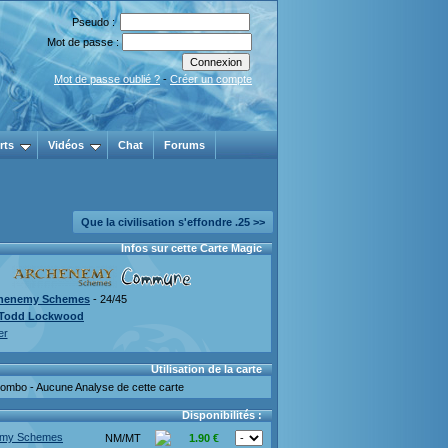
Pseudo :
Mot de passe :
Mot de passe oublié ?
-
Créer un compte
rts
Vidéos
Chat
Forums
Que la civilisation s'effondre .25 >>
Infos sur cette Carte Magic
henemy Schemes
- 24/45
Todd Lockwood
er
Utilisation de la carte
mbo - Aucune Analyse de cette carte
Disponibilités :
emy Schemes
NM/MT
1.90 €