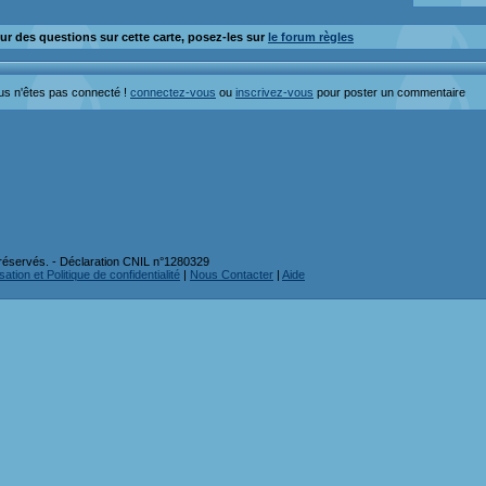
ur des questions sur cette carte, posez-les sur
le forum règles
us n'êtes pas connecté !
connectez-vous
ou
inscrivez-vous
pour poster un commentaire
réservés. - Déclaration CNIL n°1280329
ation et Politique de confidentialité
|
Nous Contacter
|
Aide