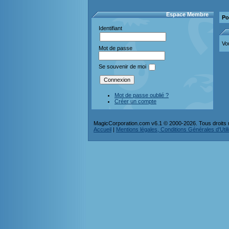
Espace Membre
Po
Identifiant
Vo
Mot de passe
Se souvenir de moi
Mot de passe oublié ?
Créer un compte
MagicCorporation.com v6.1 © 2000-2026. Tous droits 
Accueil
|
Mentions légales, Conditions Générales d'Utilis