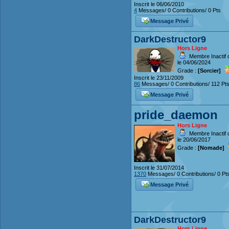
Inscrit le 06/06/2010
4
Messages/ 0 Contributions/ 0 Pts
Message Privé
DarkDestructor9
Hors Ligne
Membre Inactif 
le 04/06/2024
Grade :
[Sorcier]
Inscrit le 23/11/2009
86
Messages/ 0 Contributions/ 112 Pt
Message Privé
pride_daemon
Hors Ligne
Membre Inactif 
le 20/06/2017
Grade :
[Nomade]
Inscrit le 31/07/2014
1370
Messages/ 0 Contributions/ 0 Pt
Message Privé
DarkDestructor9
Hors Ligne