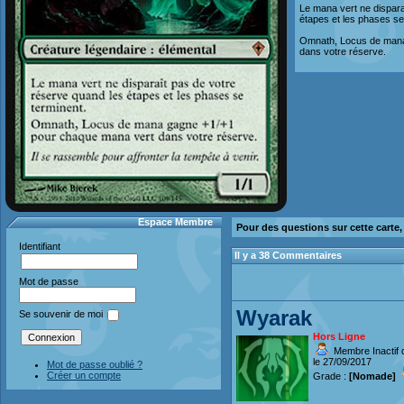
Le mana vert ne dispara
étapes et les phases se
Omnath, Locus de mana
dans votre réserve.
Espace Membre
Pour des questions sur cette carte
Identifiant
Il y a 38 Commentaires
Mot de passe
Wyarak
Se souvenir de moi
Hors Ligne
Membre Inactif 
le 27/09/2017
Mot de passe oublié ?
Créer un compte
Grade :
[Nomade]