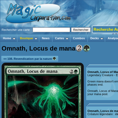
Recherche A
Rechercher une carte :
Home
Boutique
News
Cartes
Combos
Decks
Analys
Omnath, Locus de mana
<< 108. Revendication par la nature
Omnath, Locus of Ma
Legendary Creature - E
Green mana doesn't em
phases end.
Omnath, Locus of Mana 
your mana pool.
Omnath, Locus de m
Créature légendaire : é