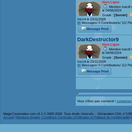
Hors Ligne
Membre Inactif 
le 04/06/2024
Grade :
[Sorcier]
Inscrit le 23/11/2009
86
Messages/ 0 Contributions/ 112 Pt
Message Privé
DarkDestructor9
Hors Ligne
Membre Inactif 
le 04/06/2024
Grade :
[Sorcier]
Inscrit le 23/11/2009
86
Messages/ 0 Contributions/ 112 Pt
Message Privé
Vous n'êtes pas connecté !
connectez
MagicCorporation.com v6.1 © 2000-2026. Tous droits réservés. - Déclaration CNIL n°12
Accueil
|
Mentions légales, Conditions Générales d'Utilisation et Politique de confidentialité