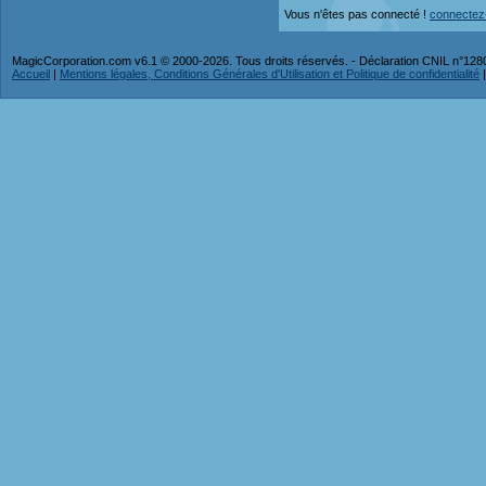
Vous n'êtes pas connecté !
connectez
MagicCorporation.com v6.1 © 2000-2026. Tous droits réservés. - Déclaration CNIL n°12
Accueil
|
Mentions légales, Conditions Générales d'Utilisation et Politique de confidentialité