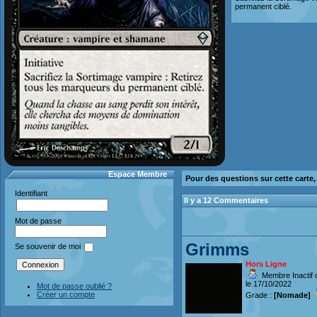
permanent ciblé.
Espace Membre
Pour des questions sur cette carte
Identifiant
Il y a 12 Commentaires
Mot de passe
Grimms
Se souvenir de moi
Hors Ligne
Membre Inactif 
le 17/10/2022
Mot de passe oublié ?
Créer un compte
Grade :
[Nomade]