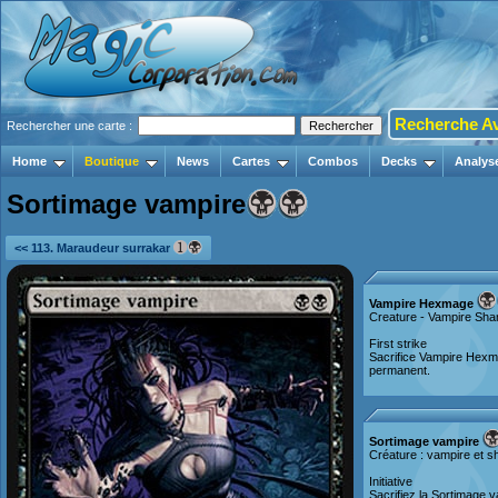
Recherche A
Rechercher une carte :
Home
Boutique
News
Cartes
Combos
Decks
Analys
Sortimage vampire
<< 113. Maraudeur surrakar
Vampire Hexmage
Creature - Vampire Sh
First strike
Sacrifice Vampire Hexm
permanent.
Sortimage vampire
Créature : vampire et 
Initiative
Sacrifiez la Sortimage 