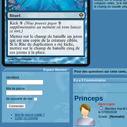
créature ciblée. Si le Ri
le champ de bataille cin
Espace Membre
Pour des questions sur cette carte
Identifiant
Il y a 3 Commentaires
Mot de passe
Princeps
Se souvenir de moi
Hors Ligne
Membre Inactif 
le 07/05/2018
Mot de passe oublié ?
Grade :
[Nomade]
Créer un compte