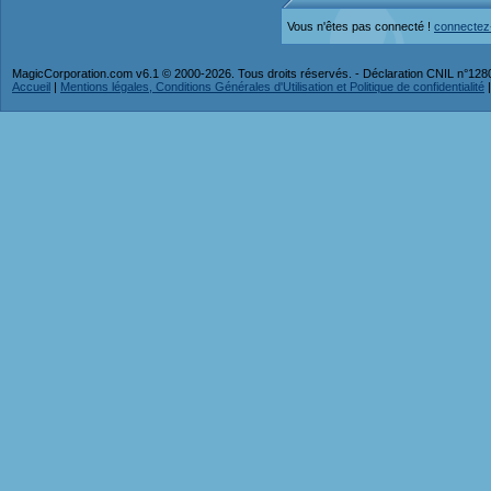
Vous n'êtes pas connecté !
connectez
MagicCorporation.com v6.1 © 2000-2026. Tous droits réservés. - Déclaration CNIL n°12
Accueil
|
Mentions légales, Conditions Générales d'Utilisation et Politique de confidentialité