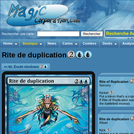
Recherche A
Rechercher une carte :
Home
Boutique
News
Cartes
Combos
Decks
Analys
Rite de duplication
<< 60. Érudit téméraire
Rite of Replication
Sorcery
Kicker
.
Put a token that's a copy
If Rite of Replication w
the battlefield instead.
Rite de duplication
Rituel
Kick
.
Mettez sur le champ de b