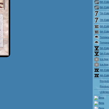
8th Edit
8th Edit
7th Edit
7th Edit
6th Edit
6th Edit
Tempes
Tempes
5th Edit
5th Edit
Ice Age
Ice Age
4th Edit
4th Edit
Revise
Revise
Unlimit
Beta
Beta
Beta