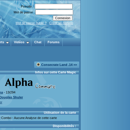
Pseudo :
Mot de passe :
Mot de passe oublié ?
-
Créer un compte
rts
Vidéos
Chat
Forums
Consecrate Land .14 >>
Infos sur cette Carte Magic
ha
- 13/294
Douglas Shuler
er
Utilisation de la carte
0
Combo - Aucune Analyse de cette carte
Disponibilités :