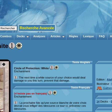
Recherche Avancée
Combos
Decks
Analyses
Articles
Règles
Lexique
FAQ
A
ite
Texte Anglais
Circle of Protection: White
Enchantment
: The next time a white source of your choice would deal
Edition :
Alp
damage to you this turn, prevent that damage.
Illustrateur :
Texte Français
Gather
(n'existe pas en français)
Enchantement
14
Decks -
: La prochaine fois qu'une source blanche de votre choix
devrait vous infliger des blessures ce tour-ci, prévenez ces
blessures.