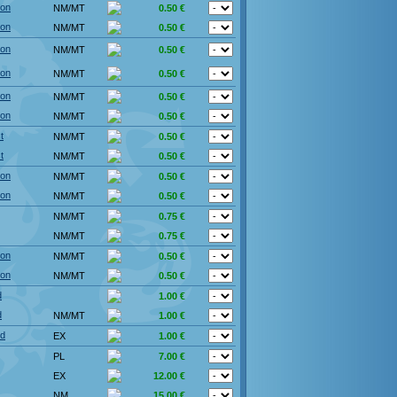
ion
NM/MT
0.50 €
ion
NM/MT
0.50 €
ion
NM/MT
0.50 €
ion
NM/MT
0.50 €
ion
NM/MT
0.50 €
ion
NM/MT
0.50 €
t
NM/MT
0.50 €
t
NM/MT
0.50 €
ion
NM/MT
0.50 €
ion
NM/MT
0.50 €
NM/MT
0.75 €
NM/MT
0.75 €
ion
NM/MT
0.50 €
ion
NM/MT
0.50 €
d
1.00 €
d
NM/MT
1.00 €
ed
EX
1.00 €
PL
7.00 €
EX
12.00 €
NM
15.00 €