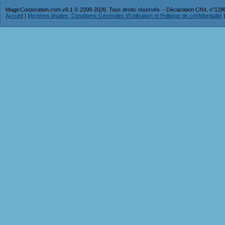
MagicCorporation.com v6.1 © 2000-2026. Tous droits réservés. - Déclaration CNIL n°12
Accueil
|
Mentions légales, Conditions Générales d'Utilisation et Politique de confidentialité