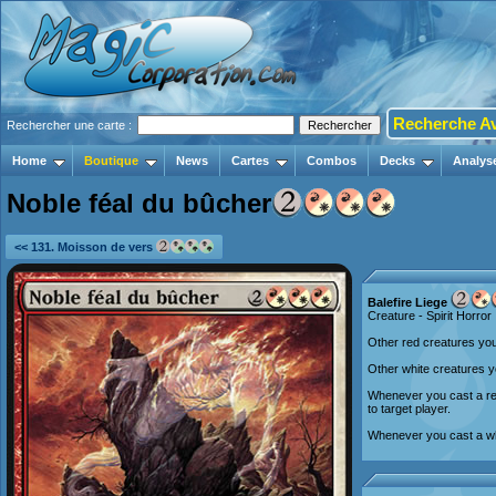
Recherche A
Rechercher une carte :
Home
Boutique
News
Cartes
Combos
Decks
Analys
Noble féal du bûcher
<< 131. Moisson de vers
Balefire Liege
Creature - Spirit Horror
Other red creatures you
Other white creatures y
Whenever you cast a red
to target player.
Whenever you cast a whit