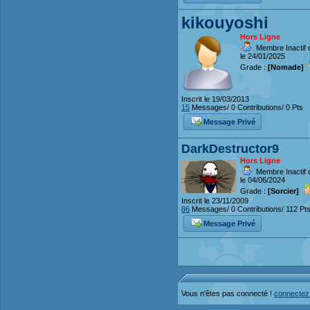
kikouyoshi
Hors Ligne
Membre Inactif 
le 24/01/2025
Grade :
[Nomade]
Inscrit le 19/03/2013
15
Messages/ 0 Contributions/ 0 Pts
Message Privé
DarkDestructor9
Hors Ligne
Membre Inactif 
le 04/06/2024
Grade :
[Sorcier]
Inscrit le 23/11/2009
86
Messages/ 0 Contributions/ 112 Pt
Message Privé
Vous n'êtes pas connecté !
connectez