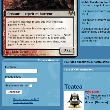
Noble féal du bûcher
Créature : esprit et hor
Les autres créatures r
+1/+1.
Les autres créatures b
+1/+1.
À chaque fois que vous 
bûcher inflige 3 blessur
À chaque fois que vous
points de vie.
Espace Membre
Pour des questions sur cette carte
Identifiant
Il y a 18 Commentaires
Mot de passe
Teatea
Se souvenir de moi
Hors Ligne
Membre Inactif 
le 31/05/2019
Mot de passe oublié ?
Créer un compte
Grade :
[Nomade]