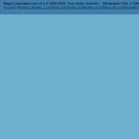
MagicCorporation.com v6.1 © 2000-2026. Tous droits réservés. - Déclaration CNIL n°12
Accueil
|
Mentions légales, Conditions Générales d'Utilisation et Politique de confidentialité