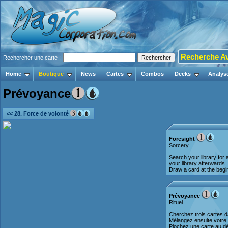
Recherche A
Rechercher une carte :
Home
Boutique
News
Cartes
Combos
Decks
Analys
Prévoyance
<< 28. Force de volonté
Foresight
Sorcery
Search your library for 
your library afterwards.
Draw a card at the begin
Prévoyance
Rituel
Cherchez trois cartes da
Mélangez ensuite votre 
Piochez une carte au déb