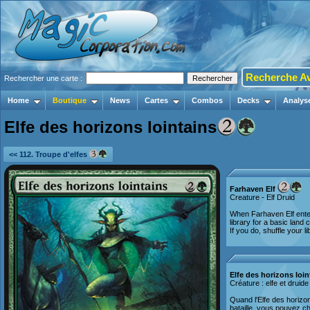
Recherche A
Rechercher une carte :
Home
Boutique
News
Cartes
Combos
Decks
Analys
Elfe des horizons lointains
<< 112. Troupe d'elfes
Farhaven Elf
Creature - Elf Druid
When Farhaven Elf enter
library for a basic land 
If you do, shuffle your li
Elfe des horizons loin
Créature : elfe et druide
Quand l'Elfe des horizon
bataille, vous pouvez c