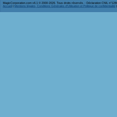
MagicCorporation.com v6.1 © 2000-2026. Tous droits réservés. - Déclaration CNIL n°12
Accueil
|
Mentions légales, Conditions Générales d'Utilisation et Politique de confidentialité