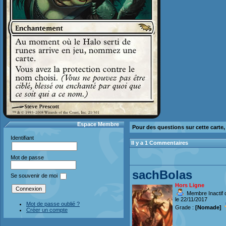
Espace Membre
Pour des questions sur cette carte
Identifiant
Il y a 1 Commentaires
Mot de passe
sachBolas
Se souvenir de moi
Hors Ligne
Membre Inactif 
le 22/11/2017
Mot de passe oublié ?
Grade :
[Nomade]
Créer un compte