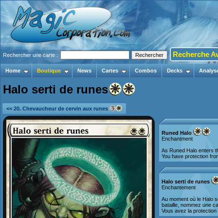
Recherche A
Rechercher une carte :
Home
Boutique
News
Cartes
Combos
Decks
Analys
Halo serti de runes
<< 20. Chevaucheur de cervin aux runes
Runed Halo
Enchantment
As Runed Halo enters th
You have protection fr
Halo serti de runes
Enchantement
Au moment où le Halo se
bataille, nommez une ca
Vous avez la protection 