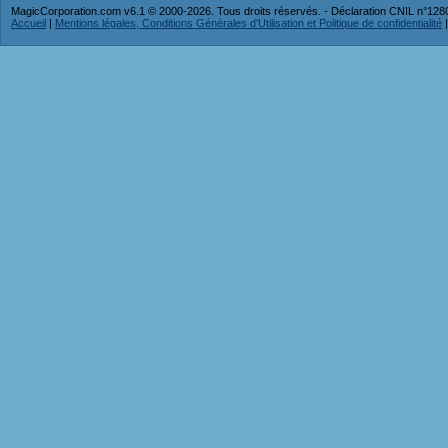
MagicCorporation.com v6.1 © 2000-2026. Tous droits réservés. - Déclaration CNIL n°12
Accueil
|
Mentions légales, Conditions Générales d'Utilisation et Politique de confidentialité