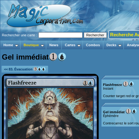
Recherche A
Rechercher une carte :
Home
Boutique
News
Cartes
Combos
Decks
Analys
Gel immédiat
<< 83. Évacuation
Flashfreeze
Instant
Counter target red or gr
Gel immédiat
Éphémère
Contrecarrez le sort rou