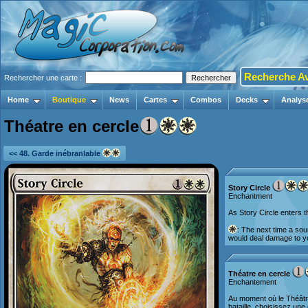
Recherche A
Rechercher une carte :
Home
Boutique
News
Cartes
Combos
Decks
Analys
Théatre en cercle
<< 48. Garde inébranlable
Story Circle
Enchantment
As Story Circle enters th
: The next time a sou
would deal damage to yo
Théatre en cercle
Enchantement
Au moment où le Théâtre
bataille, choisissez une 