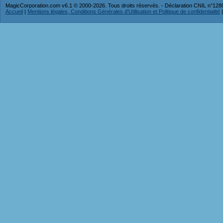
MagicCorporation.com v6.1 © 2000-2026. Tous droits réservés. - Déclaration CNIL n°12
Accueil
|
Mentions légales, Conditions Générales d'Utilisation et Politique de confidentialité