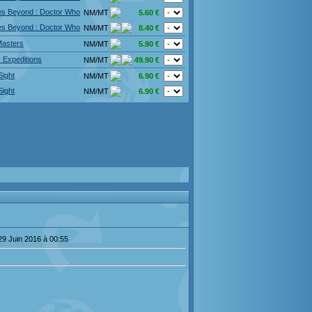
es Beyond : Doctor Who
NM/MT
5.60 €
es Beyond : Doctor Who
NM/MT
8.40 €
Masters
NM/MT
5.90 €
 Expeditions
NM/MT
49.90 €
Sight
NM/MT
6.90 €
Sight
NM/MT
6.90 €
29 Juin 2016 à 00:55