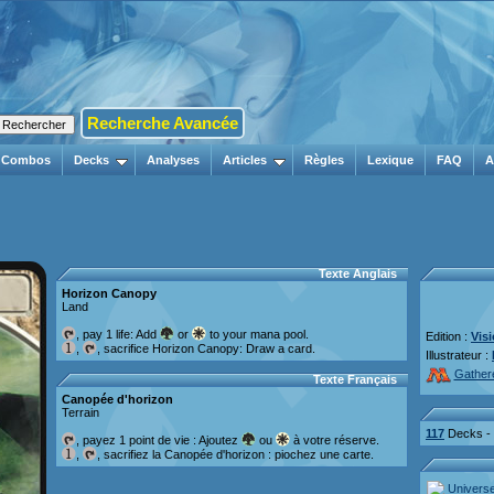
Recherche Avancée
Combos
Decks
Analyses
Articles
Règles
Lexique
FAQ
A
Texte Anglais
Horizon Canopy
Land
, pay 1 life: Add
or
to your mana pool.
Edition :
Visi
,
, sacrifice Horizon Canopy: Draw a card.
Illustrateur :
Gather
Texte Français
Canopée d'horizon
Terrain
117
Decks -
, payez 1 point de vie : Ajoutez
ou
à votre réserve.
,
, sacrifiez la Canopée d'horizon : piochez une carte.
Univers