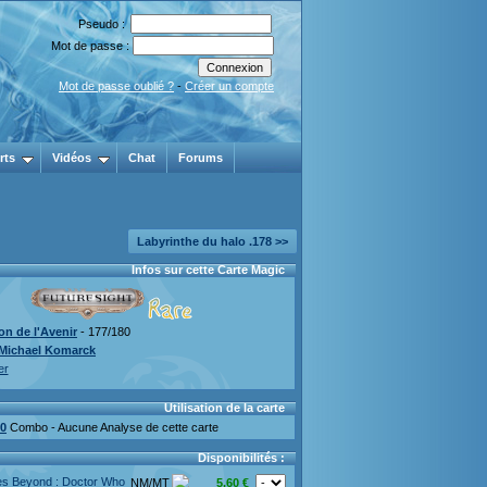
Pseudo :
Mot de passe :
Mot de passe oublié ?
-
Créer un compte
rts
Vidéos
Chat
Forums
Labyrinthe du halo .178 >>
Infos sur cette Carte Magic
on de l'Avenir
- 177/180
Michael Komarck
er
Utilisation de la carte
0
Combo - Aucune Analyse de cette carte
Disponibilités :
es Beyond : Doctor Who
NM/MT
5.60 €