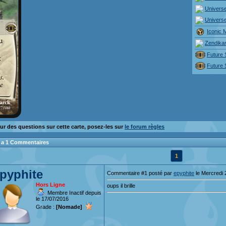
Univers
Univers
Iconic 
Zendikar
Future 
Future 
ur des questions sur cette carte, posez-les sur
le forum règles
 y a 1 Commentaires
1
pyphite
Commentaire #1 posté par
epyphite
le Mercredi 
Hors Ligne
oups il brille
Membre Inactif depuis
le 17/07/2016
Grade :
[Nomade]