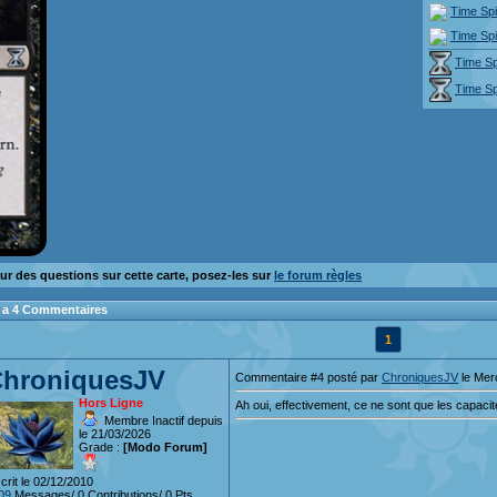
Time Sp
Time Sp
Time Sp
Time Sp
ur des questions sur cette carte, posez-les sur
le forum règles
 y a 4 Commentaires
1
hroniquesJV
Commentaire #4 posté par
ChroniquesJV
le Mer
Hors Ligne
Ah oui, effectivement, ce ne sont que les capaci
Membre Inactif depuis
le 21/03/2026
Grade :
[Modo Forum]
crit le 02/12/2010
09
Messages/ 0 Contributions/ 0 Pts