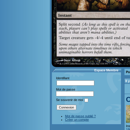
Espace Membre
Po
Identifiant
Il
Mot de passe
C
Se souvenir de moi
Mot de passe oublié ?
Créer un compte
Ins
18