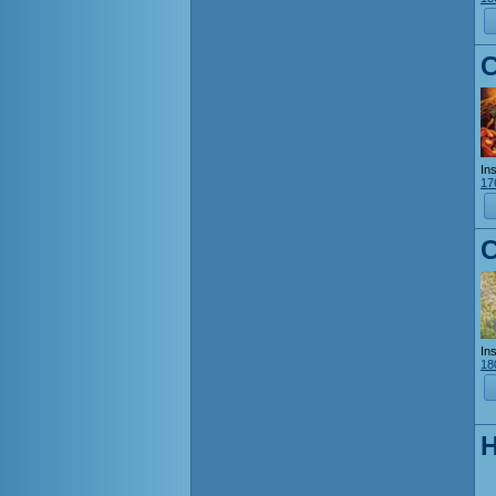
Ins
17
C
Ins
18