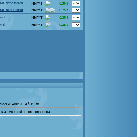
iral Remastered
NM/MT
0.35 €
iral Remastered
NM/MT
0.75 €
iral
NM/MT
0.35 €
iral
NM/MT
0.35 €
credi 20 Août 2014 à 19:38
tes activees qui ne fonctionnent pas