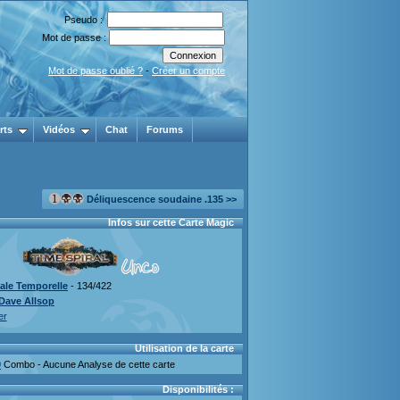
Pseudo :
Mot de passe :
Mot de passe oublié ?
-
Créer un compte
rts
Vidéos
Chat
Forums
Déliquescence soudaine .135 >>
Infos sur cette Carte Magic
rale Temporelle
- 134/422
Dave Allsop
er
Utilisation de la carte
0
Combo - Aucune Analyse de cette carte
Disponibilités :