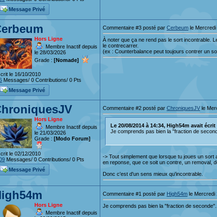
Message Privé
Cerbeum
Commentaire #3 posté par
Cerbeum
le Mercredi
Hors Ligne
À noter que ça ne rend pas le sort incontrable.
le contrecarrer.
Membre Inactif depuis
(ex : Counterbalance peut toujours contrer un so
le 28/03/2026
Grade :
[Nomade]
crit le 16/10/2010
6
Messages/ 0 Contributions/ 0 Pts
Message Privé
hroniquesJV
Commentaire #2 posté par
ChroniquesJV
le Mer
Hors Ligne
Le 20/08/2014 à 14:34, High54m avait écrit .
Membre Inactif depuis
Je comprends pas bien la "fraction de second
le 21/03/2026
Grade :
[Modo Forum]
crit le 02/12/2010
-> Tout simplement que lorsque tu joues un sort a
09
Messages/ 0 Contributions/ 0 Pts
en reponse, que ce soit un contre, un removal, de
Message Privé
Donc c'est d'un sens mieux qu'incontrable.
High54m
Commentaire #1 posté par
High54m
le Mercredi 
Hors Ligne
Je comprends pas bien la "fraction de seconde".
Membre Inactif depuis