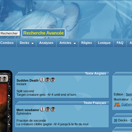
Recherche Avancée
Combos
Decks
Analyses
Articles
Règles
Lexique
FAQ
A
Texte Anglais
Sudden Death
Instant
Split second
Edition :
Spi
Target creature gets -4/-4 until end of turn.
Illustrateur :
Texte Français
Gather
Mort soudaine
Éphémère
30
Decks -
Fraction de seconde
La créature ciblée gagne -4/-4 jusqu'à la fin du tour.