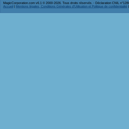
MagicCorporation.com v6.1 © 2000-2026. Tous droits réservés. - Déclaration CNIL n°12
Accueil
|
Mentions légales, Conditions Générales d'Utilisation et Politique de confidentialité