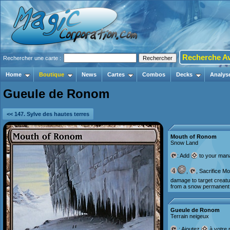
Recherche A
Rechercher une carte :
Home
Boutique
News
Cartes
Combos
Decks
Analys
Gueule de Ronom
<< 147. Sylve des hautes terres
Mouth of Ronom
Snow Land
: Add
to your mana
,
, Sacrifice 
damage to target creatu
from a snow permanent.
Gueule de Ronom
Terrain neigeux
: Ajoutez
à votre 