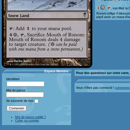
,
, sacrifiez l
Ronom inflige 4 blessure
payé avec un mana d'un
Espace Membre
Pour des questions sur cette carte
Identifiant
Vous n'êtes pas connecté !
connectez
Mot de passe
Se souvenir de moi
Mot de passe oublié ?
Créer un compte