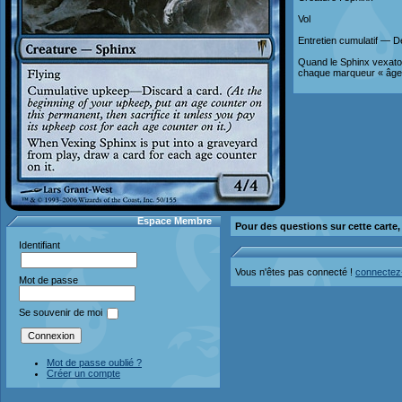
Vol
Entretien cumulatif — D
Quand le Sphinx vexatoi
chaque marqueur « âge »
Espace Membre
Pour des questions sur cette carte
Identifiant
Vous n'êtes pas connecté !
connectez
Mot de passe
Se souvenir de moi
Mot de passe oublié ?
Créer un compte