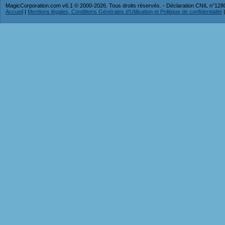
MagicCorporation.com v6.1 © 2000-2026. Tous droits réservés. - Déclaration CNIL n°12
Accueil
|
Mentions légales, Conditions Générales d'Utilisation et Politique de confidentialité