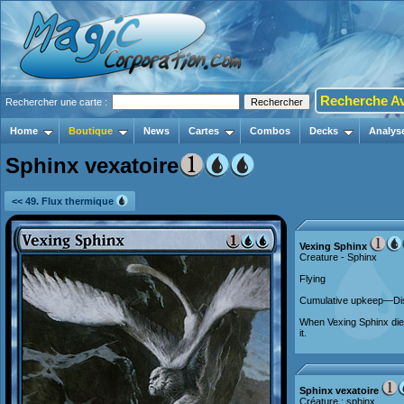
Recherche A
Rechercher une carte :
Home
Boutique
News
Cartes
Combos
Decks
Analys
Sphinx vexatoire
<< 49. Flux thermique
Vexing Sphinx
Creature - Sphinx
Flying
Cumulative upkeep—Dis
When Vexing Sphinx die
it.
Sphinx vexatoire
Créature : sphinx