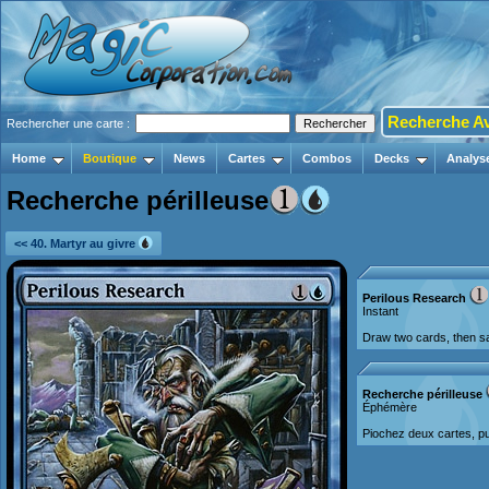
Recherche A
Rechercher une carte :
Home
Boutique
News
Cartes
Combos
Decks
Analys
Recherche périlleuse
<< 40. Martyr au givre
Perilous Research
Instant
Draw two cards, then sa
Recherche périlleuse
Éphémère
Piochez deux cartes, pu