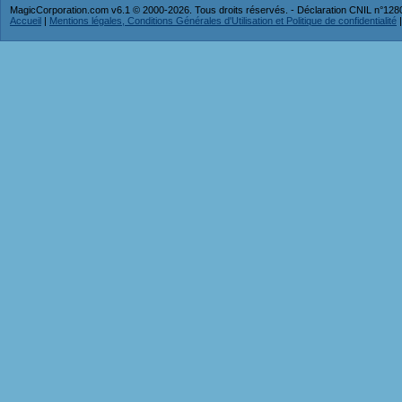
MagicCorporation.com v6.1 © 2000-2026. Tous droits réservés. - Déclaration CNIL n°12
Accueil
|
Mentions légales, Conditions Générales d'Utilisation et Politique de confidentialité