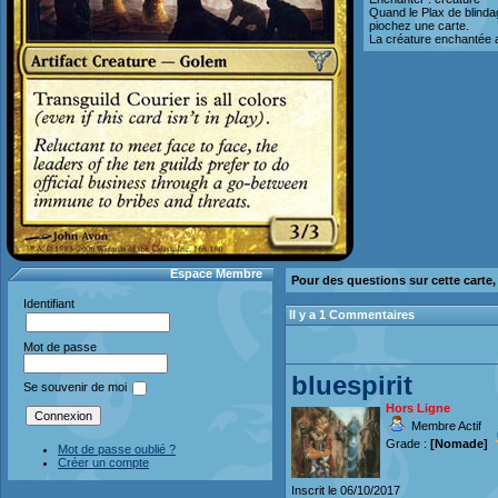
Quand le Plax de blindag
piochez une carte.
La créature enchantée a
Espace Membre
Pour des questions sur cette carte
Identifiant
Il y a 1 Commentaires
Mot de passe
bluespirit
Se souvenir de moi
Hors Ligne
Membre Actif
Grade :
[Nomade]
Mot de passe oublié ?
Créer un compte
Inscrit le 06/10/2017