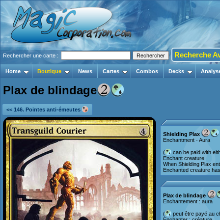
Recherche A
Rechercher une carte :
Home
Boutique
News
Cartes
Combos
Decks
Analys
Plax de blindage
<< 146. Pointes anti-émeutes
Shielding Plax
Enchantment - Aura
(
can be paid with ei
Enchant creature
When Shielding Plax ente
Enchanted creature has
Plax de blindage
Enchantement : aura
(
peut être payé au 
Enchanter : créature