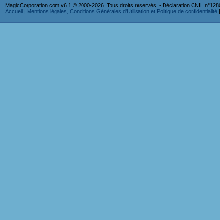
MagicCorporation.com v6.1 © 2000-2026. Tous droits réservés. - Déclaration CNIL n°12
Accueil
|
Mentions légales, Conditions Générales d'Utilisation et Politique de confidentialité