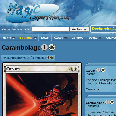
Recherche A
Rechercher une carte :
Home
Boutique
News
Cartes
Combos
Decks
Analys
Carambolage
<< 5. Préparez-vous à l'impact !
Carom
Instant
The next 1 damage that 
turn is dealt to another 
Draw a card.
Carambolage
Éphémère
La prochaine 1 blessure 
ciblée ce tour-ci est inf