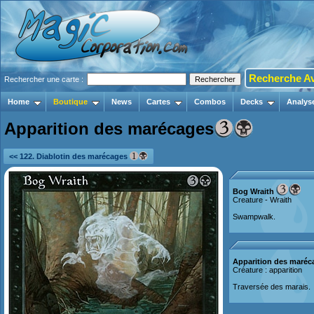
Recherche A
Rechercher une carte :
Home
Boutique
News
Cartes
Combos
Decks
Analys
Apparition des marécages
<< 122. Diablotin des marécages
Bog Wraith
Creature - Wraith
Swampwalk.
Apparition des maréc
Créature : apparition
Traversée des marais.