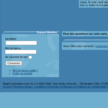
mana. Si cette carte dev
tour-ci, exilez-la à la p
Espace Membre
Pour des questions sur cette carte
Identifiant
Vous n'êtes pas connecté !
connectez
Mot de passe
Se souvenir de moi
Mot de passe oublié ?
Créer un compte
MagicCorporation.com v6.1 © 2000-2026. Tous droits réservés. - Déclaration CNIL n°12
Accueil
|
Mentions légales, Conditions Générales d'Utilisation et Politique de confidentialité