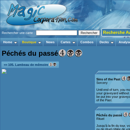
Recherche A
Rechercher une carte :
Home
Boutique
News
Cartes
Combos
Decks
Analys
Péchés du passé
<< 105. Lambeau de mémoire
Sins of the Past
Sorcery
Until end of turn, you m
your graveyard without p
be put into your graveyar
of the Past.
Péchés du passé
Rituel
Jusqu'à la fin du tour,
ou de rituel ciblée de v