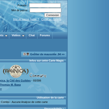
Pseudo :
Mot de passe :
Mot de passe oublié ?
-
Créer un compte
rts
Vidéos
Chat
Forums
Geôlier de mausolée .94 >>
Infos sur cette Carte Magic
ica, la Cité des Guildes
- 93/306
Thomas M. Baxa
er
Utilisation de la carte
0
Combo - Aucune Analyse de cette carte
Disponibilités :