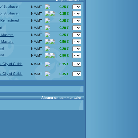
of Strixhaven
NM/MT
0.25 €
of Strixhaven
NM/MT
0.35 €
 Remastered
NM/MT
0.25 €
rt
NM/MT
0.20 €
e Masters
NM/MT
0.25 €
e Masters
NM/MT
0.50 €
ond
NM/MT
0.20 €
ond
NM/MT
0.90 €
: City of Guilds
NM/MT
0.35 €
: City of Guilds
NM/MT
0.35 €
Ajouter un commentaire