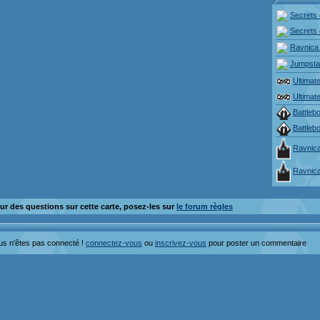
Secrets 
Secrets 
Ravnica
Jumpsta
Ultimat
Ultimat
Battleb
Battleb
Ravnica
Ravnica
ur des questions sur cette carte, posez-les sur
le forum règles
us n'êtes pas connecté !
connectez-vous
ou
inscrivez-vous
pour poster un commentaire