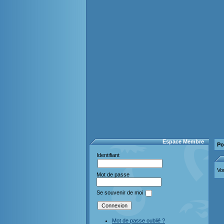
Espace Membre
Po
Identifiant
Vo
Mot de passe
Se souvenir de moi
Mot de passe oublié ?