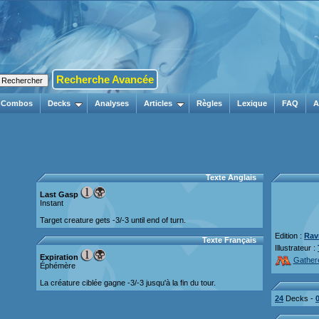
Recherche Avancée
Combos
Decks
Analyses
Articles
Règles
Lexique
FAQ
A
Texte Anglais
Last Gasp
Instant
Target creature gets -3/-3 until end of turn.
Edition :
Ravn
Texte Français
Illustrateur :
Expiration
Gather
Éphémère
La créature ciblée gagne -3/-3 jusqu'à la fin du tour.
24
Decks -