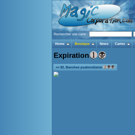
Rechercher une carte :
Home
Boutique
News
Cartes
Expiration
<< 92. Banshee psalmodiante