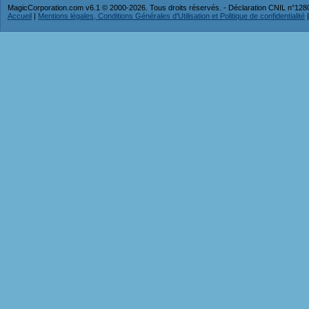
MagicCorporation.com v6.1 © 2000-2026. Tous droits réservés. - Déclaration CNIL n°12
Accueil
|
Mentions légales, Conditions Générales d'Utilisation et Politique de confidentialité