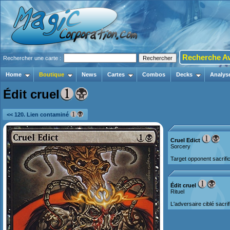
Recherche A
Rechercher une carte :
Home
Boutique
News
Cartes
Combos
Decks
Analys
Édit cruel
<< 120. Lien contaminé
Cruel Edict
Sorcery
Target opponent sacrifi
Édit cruel
Rituel
L'adversaire ciblé sacri