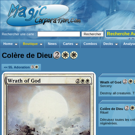
Recherche A
Rechercher une carte :
Home
Boutique
News
Cartes
Combos
Decks
Analys
Colère de Dieu
<< 55. Adoration
Wrath of God
Sorcery
Destroy all creatures. 
Colère de Dieu
Rituel
Détruisez toutes les cr
régénérées.