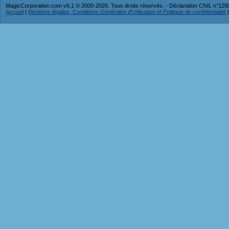
MagicCorporation.com v6.1 © 2000-2026. Tous droits réservés. - Déclaration CNIL n°12
Accueil
|
Mentions légales, Conditions Générales d'Utilisation et Politique de confidentialité