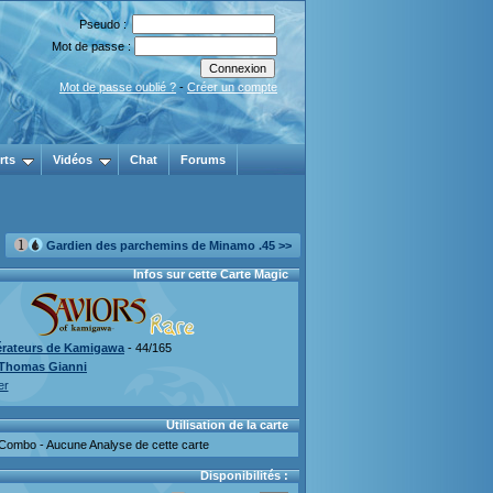
Pseudo :
Mot de passe :
Mot de passe oublié ?
-
Créer un compte
rts
Vidéos
Chat
Forums
Gardien des parchemins de Minamo .45 >>
Infos sur cette Carte Magic
érateurs de Kamigawa
- 44/165
Thomas Gianni
er
Utilisation de la carte
Combo - Aucune Analyse de cette carte
Disponibilités :