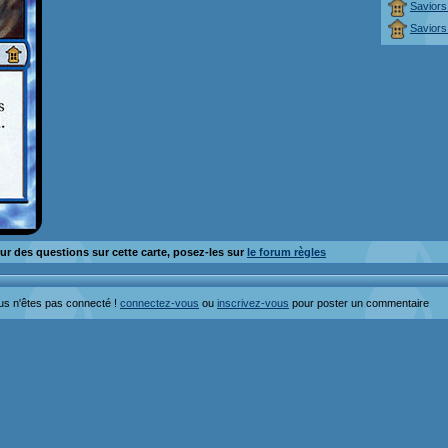
Saviors
Saviors
ur des questions sur cette carte, posez-les sur
le forum règles
us n'êtes pas connecté !
connectez-vous
ou
inscrivez-vous
pour poster un commentaire