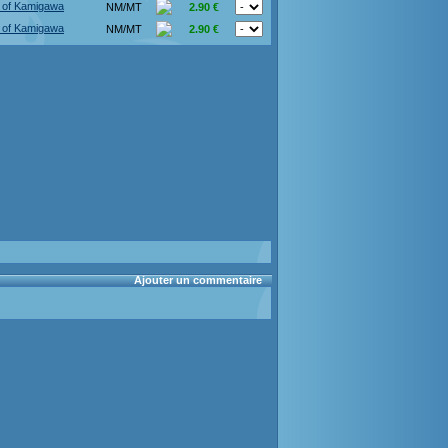
 of Kamigawa
NM/MT
2.90 €
 of Kamigawa
NM/MT
2.90 €
Ajouter un commentaire