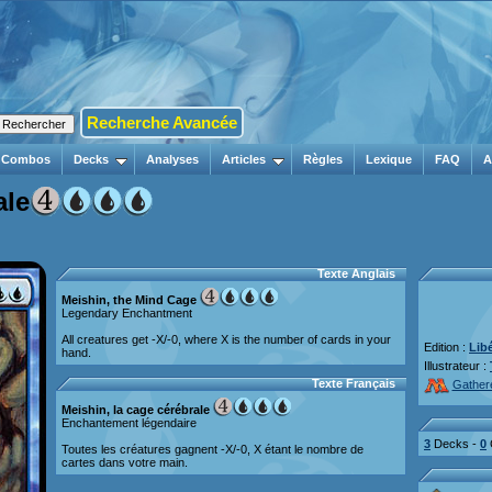
Recherche Avancée
Combos
Decks
Analyses
Articles
Règles
Lexique
FAQ
A
ale
Texte Anglais
Meishin, the Mind Cage
Legendary Enchantment
All creatures get -X/-0, where X is the number of cards in your
Edition :
Lib
hand.
Illustrateur :
Texte Français
Gather
Meishin, la cage cérébrale
Enchantement légendaire
3
Decks -
0
Toutes les créatures gagnent -X/-0, X étant le nombre de
cartes dans votre main.