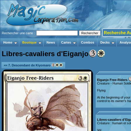
Recherche A
Rechercher une carte :
Home
Boutique
News
Cartes
Combos
Decks
Analys
Libres-cavaliers d'Eiganjo
<< 7. Descendant de Kiyomaro
Eiganjo Free-Riders
Creature - Human Soldi
Flying
At the beginning of your
control to its owner's h
Libres-cavaliers d'Eig
Créature : humain et so
Vol