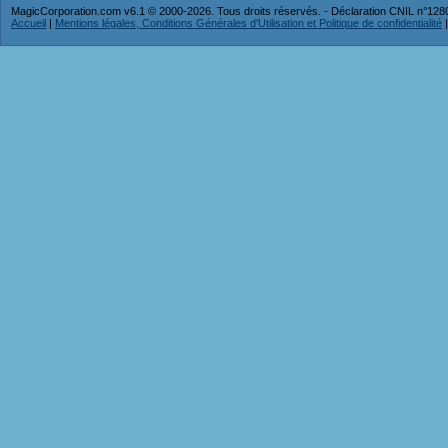
MagicCorporation.com v6.1 © 2000-2026. Tous droits réservés. - Déclaration CNIL n°12
Accueil
|
Mentions légales, Conditions Générales d'Utilisation et Politique de confidentialité