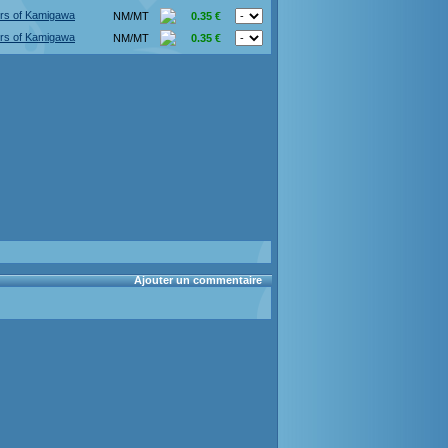
rs of Kamigawa
NM/MT
0.35 €
rs of Kamigawa
NM/MT
0.35 €
Ajouter un commentaire