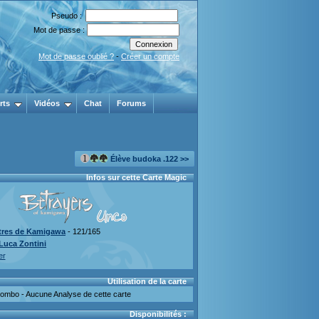
Pseudo :
Mot de passe :
Mot de passe oublié ?
-
Créer un compte
rts
Vidéos
Chat
Forums
Élève budoka .122 >>
Infos sur cette Carte Magic
îtres de Kamigawa
- 121/165
Luca Zontini
er
Utilisation de la carte
mbo - Aucune Analyse de cette carte
Disponibilités :