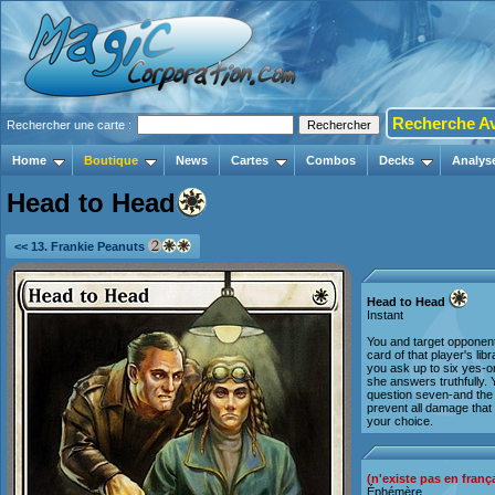
Recherche A
Rechercher une carte :
Home
Boutique
News
Cartes
Combos
Decks
Analys
Head to Head
<< 13. Frankie Peanuts
Head to Head
Instant
You and target opponen
card of that player's lib
you ask up to six yes-o
she answers truthfully.
question seven-and the p
prevent all damage that 
your choice.
(n'existe pas en franç
Éphémère