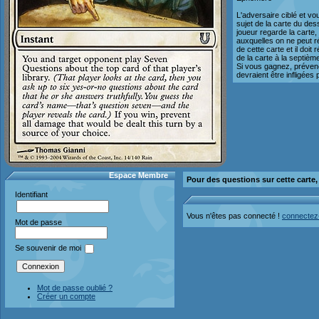
L'adversaire ciblé et v
sujet de la carte du des
joueur regarde la carte
auxquelles on ne peut r
de cette carte et il doit
de la carte à la septième
Si vous gagnez, prévene
devraient être infligées
Espace Membre
Pour des questions sur cette carte
Identifiant
Vous n'êtes pas connecté !
connectez
Mot de passe
Se souvenir de moi
Mot de passe oublié ?
Créer un compte