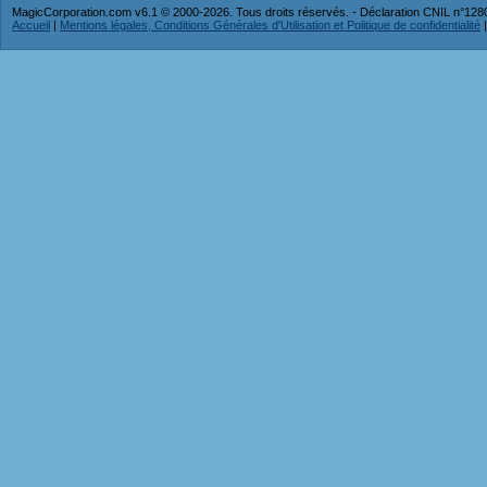
MagicCorporation.com v6.1 © 2000-2026. Tous droits réservés. - Déclaration CNIL n°12
Accueil
|
Mentions légales, Conditions Générales d'Utilisation et Politique de confidentialité