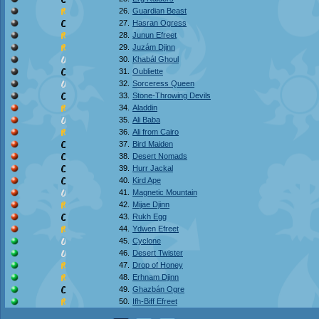
26.
Guardian Beast
27.
Hasran Ogress
28.
Junun Efreet
29.
Juzám Djinn
30.
Khabál Ghoul
31.
Oubliette
32.
Sorceress Queen
33.
Stone-Throwing Devils
34.
Aladdin
35.
Ali Baba
36.
Ali from Cairo
37.
Bird Maiden
38.
Desert Nomads
39.
Hurr Jackal
40.
Kird Ape
41.
Magnetic Mountain
42.
Mijae Djinn
43.
Rukh Egg
44.
Ydwen Efreet
45.
Cyclone
46.
Desert Twister
47.
Drop of Honey
48.
Erhnam Djinn
49.
Ghazbán Ogre
50.
Ifh-Biff Efreet