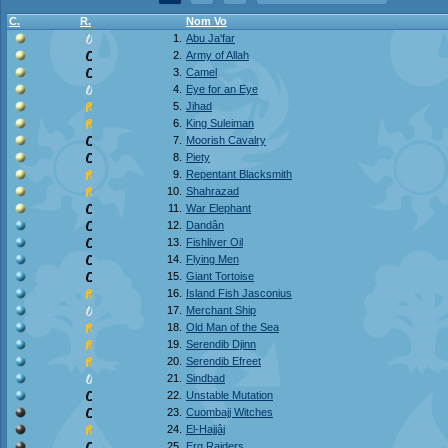
C.
R.
Nom Vo
1.
Abu Ja'far
2.
Army of Allah
3.
Camel
4.
Eye for an Eye
5.
Jihad
6.
King Suleiman
7.
Moorish Cavalry
8.
Piety
9.
Repentant Blacksmith
10.
Shahrazad
11.
War Elephant
12.
Dandân
13.
Fishliver Oil
14.
Flying Men
15.
Giant Tortoise
16.
Island Fish Jasconius
17.
Merchant Ship
18.
Old Man of the Sea
19.
Serendib Djinn
20.
Serendib Efreet
21.
Sindbad
22.
Unstable Mutation
23.
Cuombajj Witches
24.
El-Hajjâj
25.
Erg Raiders