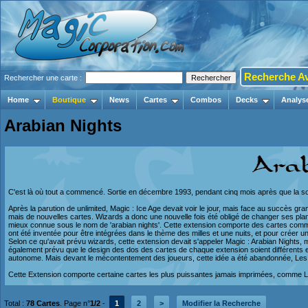
Recherche A
Rechercher une carte :
Home
Boutique
News
Cartes
Combos
Decks
Analys
Arabian Nights
C'est là où tout a commencé. Sortie en décembre 1993, pendant cinq mois après que la sor
Après la parution de unlimited, Magic : Ice Age devait voir le jour, mais face au succès g
mais de nouvelles cartes. Wizards a donc une nouvelle fois été obligé de changer ses plans,
mieux connue sous le nom de 'arabian nights'. Cette extension comporte des cartes comme
ont été inventée pour être intégrées dans le thème des milles et une nuits, et pour créer 
Selon ce qu'avait prévu wizards, cette extension devait s'appeler Magic : Arabian Nights, ma
également prévu que le design des dos des cartes de chaque extension soient différents 
autonome. Mais devant le mécontentement des joueurs, cette idée a été abandonnée, Les te
Cette Extension comporte certaine cartes les plus puissantes jamais imprimées, comme Lib
Total :
78 Cartes
. Page n°
1/2
-
1
2
>
Modifier la Recherche