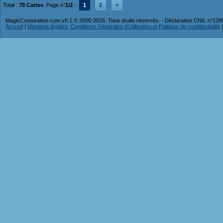
Total :
78 Cartes
. Page n°
1/2
-
1
2
>
MagicCorporation.com v6.1 © 2000-2026. Tous droits réservés. - Déclaration CNIL n°12
Accueil
|
Mentions légales, Conditions Générales d'Utilisation et Politique de confidentialité