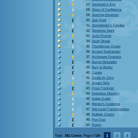
27.
Semester's End
28.
Show of Confidence
29.
Sparring Regimen
30.
Star Pupil
31.
Stonebinder's Familiar
32.
Stonerise Spirit
33.
Strict Proctor
34.
Study Break
35.
Thunderous Orator
36.
Arcane Subtraction
37.
Archmage Emeritus
38.
Burrog Befuddler
39.
Bury in Books
40.
Curate
41.
Divide by Zero
42.
Dream Strix
43.
Frost Trickster
44.
Ingenious Mastery
45.
Kelpie Guide
46.
Mentor's Guidance
47.
Mercurial Transformation
48.
Multiple Choice
49.
Pop Quiz
50.
Reject
Total :
381 Cartes
. Page n°
1/8
-
1
2
3
...