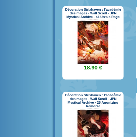
Décoration Strixhaven : l'académie
des mages - Wall Scroll - JPN
Mystical Archive - 44 Urza's Rage
18.90 €
Décoration Strixhaven : l'académie
des mages - Wall Scroll - JPN
Mystical Archive - 25 Agonizing
Remorse