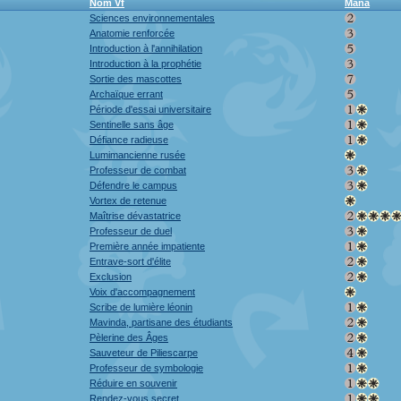
Nom Vf
Mana
Sciences environnementales
Anatomie renforcée
Introduction à l'annihilation
Introduction à la prophétie
Sortie des mascottes
Archaïque errant
Période d'essai universitaire
Sentinelle sans âge
Défiance radieuse
Lumimancienne rusée
Professeur de combat
Défendre le campus
Vortex de retenue
Maîtrise dévastatrice
Professeur de duel
Première année impatiente
Entrave-sort d'élite
Exclusion
Voix d'accompagnement
Scribe de lumière léonin
Mavinda, partisane des étudiants
Pèlerine des Âges
Sauveteur de Piliescarpe
Professeur de symbologie
Réduire en souvenir
Rendez-vous secret