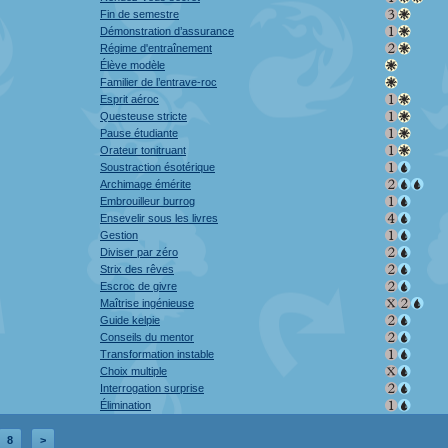
Fin de semestre
Démonstration d’assurance
Régime d'entraînement
Élève modèle
Familier de l’entrave-roc
Esprit aéroc
Questeuse stricte
Pause étudiante
Orateur tonitruant
Soustraction ésotérique
Archimage émérite
Embrouilleur burrog
Ensevelir sous les livres
Gestion
Diviser par zéro
Strix des rêves
Escroc de givre
Maîtrise ingénieuse
Guide kelpie
Conseils du mentor
Transformation instable
Choix multiple
Interrogation surprise
Élimination
8
>