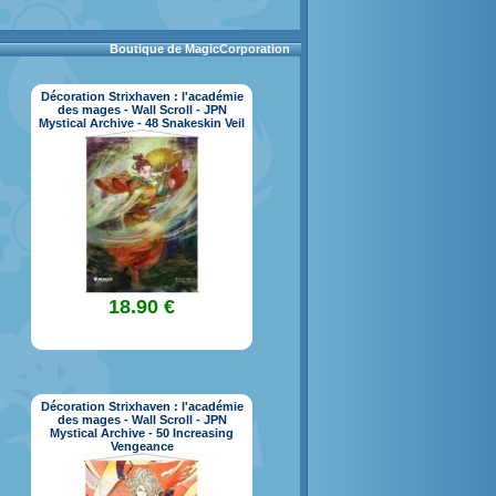
Boutique de MagicCorporation
Décoration Strixhaven : l'académie
des mages - Wall Scroll - JPN
Mystical Archive - 48 Snakeskin Veil
18.90 €
Décoration Strixhaven : l'académie
des mages - Wall Scroll - JPN
Mystical Archive - 50 Increasing
Vengeance