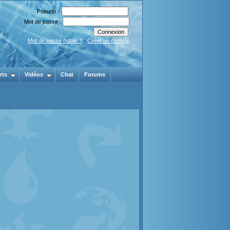
Pseudo :
Mot de passe :
Mot de passe oublié ?
-
Créer un compte
rts
Vidéos
Chat
Forums