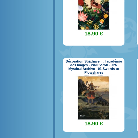
18.90 €
Décoration Strixhaven : l'académie
des mages - Wall Scroll - JPN
Mystical Archive - 01 Swords to
Plowshares
18.90 €