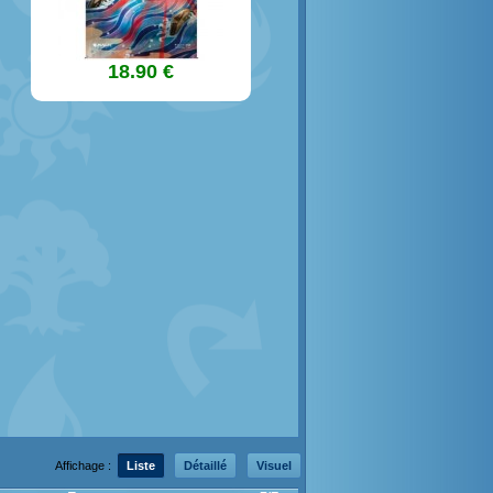
18.90 €
Affichage :
Liste
Détaillé
Visuel