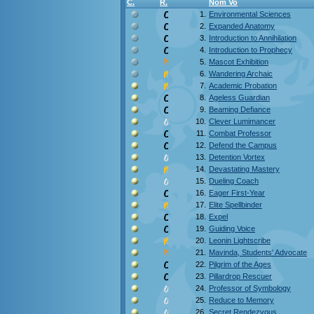
C.
R.
Nom Vo
1.
Environmental Sciences
2.
Expanded Anatomy
3.
Introduction to Annihilation
4.
Introduction to Prophecy
5.
Mascot Exhibition
6.
Wandering Archaic
7.
Academic Probation
8.
Ageless Guardian
9.
Beaming Defiance
10.
Clever Lumimancer
11.
Combat Professor
12.
Defend the Campus
13.
Detention Vortex
14.
Devastating Mastery
15.
Dueling Coach
16.
Eager First-Year
17.
Elite Spellbinder
18.
Expel
19.
Guiding Voice
20.
Leonin Lightscribe
21.
Mavinda, Students' Advocate
22.
Pilgrim of the Ages
23.
Pillardrop Rescuer
24.
Professor of Symbology
25.
Reduce to Memory
26.
Secret Rendezvous