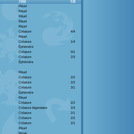
Type
F/E
Rituel
Rituel
Rituel
Rituel
Rituel
Créature
4/4
Rituel
Créature
1/4
Éphémère
Créature
0/1
Créature
2/3
Éphémère
Rituel
Créature
2/2
Créature
2/2
Créature
3/1
Éphémère
Rituel
Créature
2/2
Créature légendaire
2/3
Créature
2/1
Créature
2/2
Créature
2/1
Rituel
Rituel