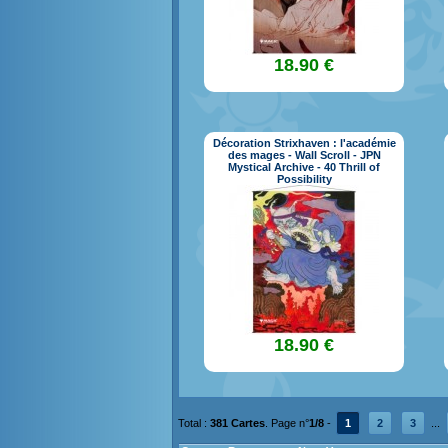
18.90 €
Décoration Strixhaven : l'académie
des mages - Wall Scroll - JPN
Mystical Archive - 40 Thrill of
Possibility
18.90 €
Total :
381 Cartes
. Page n°
1/8
-
1
2
3
...