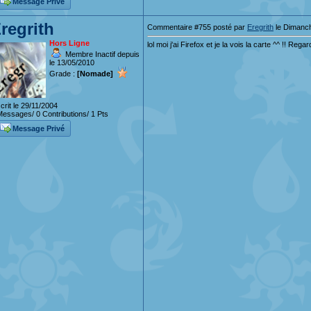
Message Privé
regrith
Commentaire #755 posté par
Eregrith
le Dimanch
Hors Ligne
lol moi j'ai Firefox et je la vois la carte ^^ !! Rega
Membre Inactif depuis
le 13/05/2010
Grade :
[Nomade]
crit le 29/11/2004
essages/ 0 Contributions/ 1 Pts
Message Privé