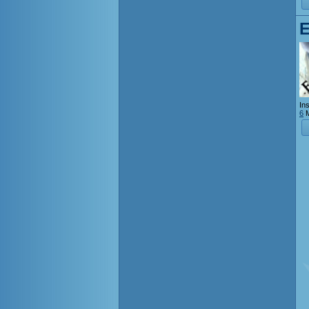
E
Ins
6
M