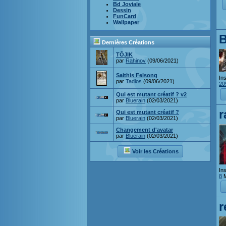
Bd Joviale
Dessin
FunCard
Wallpaper
B
Dernières Créations
TÔJIK
par
Rahinov
(09/06/2021)
Saithis Felsong
Ins
par
Tadlos
(09/06/2021)
20
Qui est mutant créatif ? v2
par
Bluerain
(02/03/2021)
r
Qui est mutant créatif ?
par
Bluerain
(02/03/2021)
Changement d'avatar
par
Bluerain
(02/03/2021)
Voir les Créations
Ins
8
M
r