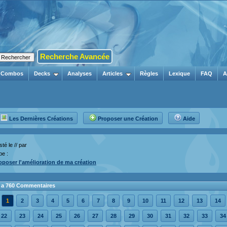
Recherche Avancée
Combos
Decks
Analyses
Articles
Règles
Lexique
FAQ
A
Les Dernières Créations
Proposer une Création
Aide
té le // par
pe :
oposer l'amélioration de ma création
 y a 760 Commentaires
1
2
3
4
5
6
7
8
9
10
11
12
13
14
22
23
24
25
26
27
28
29
30
31
32
33
34