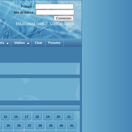
Pseudo :
Mot de passe :
Mot de passe oublié ?
-
Créer un compte
rts
Vidéos
Chat
Forums
15
16
17
18
19
20
21
35
36
37
38
39
40
41