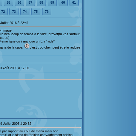
55
56
57
58
59
60
61
72
73
74
75
76
Juillet 2016 à 22:41
),dommage
ttre beaucoup de temps à le faire, bravo!(tu vas surtout
dessus)
 3 éme ligne où il manque un E a "vide"
 mana de la capa,
c'est trop cher, peut être le réduire
3 Août 2005 à 17:50
9 Juillet 2005 à 20:32
 par rapport au coût de mana mais bon...
rait) et le signe de l'édition est vachement original.