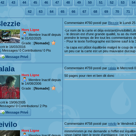
42
43
44
45
46
47
48
49
50
51
52
53
54
62
63
64
65
66
67
68
69
70
71
lezzie
Commentaire #760 posté par
Blezzie
le Lundi 25 
Hors Ligne
-Le nom de la carte et dèja existant(invisibilité
- le dessin est d'une grande qualité, tu as du me
Membre Inactif depuis
prendre le temps de lire tout les commentaires 
le 01/02/2025
- Pour le texte l'orthographe est bonne sauf à la
Grade :
[Nomade]
crit le 16/03/2016
- la capa est plûtot équilibrée malgré le coup de
5
Messages/ 0 Contributions/ 0 Pts
un peu car la carte est un peu mauvaise ducoup
Message Privé
alala
Commentaire #759 posté par
ralala
le Mercredi 0
Hors Ligne
50 pages pour rien et ben dit donc
Membre Inactif depuis
le 14/08/2006
Grade :
[Nomade]
crit le 19/06/2005
essages/ 0 Contributions/ 2 Pts
Message Privé
eivilo
Commentaire #758 posté par
reivilo
le Vendredi 2
Hors Ligne
mmmmmmm je me demande si l'effet est équilibré
sinon j'aime bien le texte d'ambiance, (on s'y croie
Membre Inactif depuis