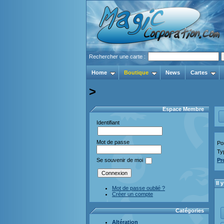
Rechercher une carte :
Home
Boutique
News
Cartes
>
Espace Membre
Identifiant
Mot de passe
Pos
Ty
Pr
Se souvenir de moi
Il
Mot de passe oublié ?
Créer un compte
Catégories
Altération