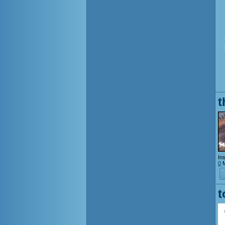
t
Ins
0
M
t