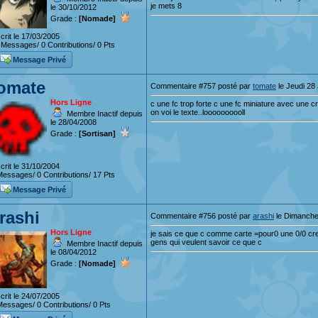
je mets 8
le 30/10/2012
Grade :
[Nomade]
crit le 17/03/2005
Messages/ 0 Contributions/ 0 Pts
Message Privé
omate
Commentaire #757 posté par
tomate
le Jeudi 28 
Hors Ligne
c une fc trop forte c une fc miniature avec une c
on voi le texte..loooooooooll
Membre Inactif depuis
le 28/04/2008
Grade :
[Sortisan]
crit le 31/10/2004
essages/ 0 Contributions/ 17 Pts
Message Privé
rashi
Commentaire #756 posté par
arashi
le Dimanche 
Hors Ligne
je sais ce que c comme carte =pour0 une 0/0 crea
gens qui veulent savoir ce que c
Membre Inactif depuis
le 08/04/2012
Grade :
[Nomade]
crit le 24/07/2005
essages/ 0 Contributions/ 0 Pts