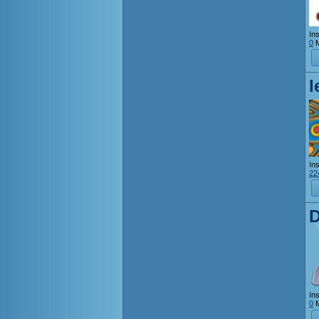
Ins
0
M
l
Ins
22
D
Ins
0
M