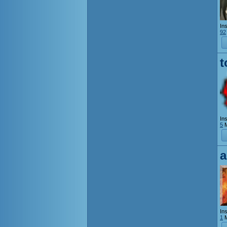
Ins
92
t
Ins
5
M
a
Ins
1
M