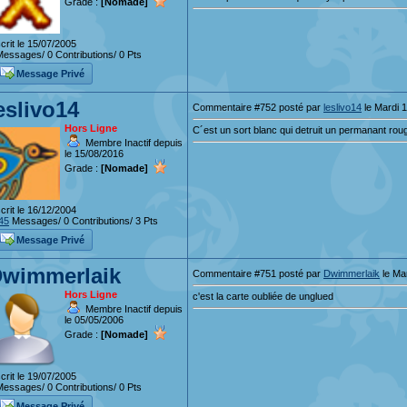
Grade :
[Nomade]
crit le 15/07/2005
essages/ 0 Contributions/ 0 Pts
Message Privé
eslivo14
Commentaire #752 posté par
leslivo14
le Mardi 1
Hors Ligne
C´est un sort blanc qui detruit un permanant roug
Membre Inactif depuis
le 15/08/2016
Grade :
[Nomade]
crit le 16/12/2004
45
Messages/ 0 Contributions/ 3 Pts
Message Privé
wimmerlaik
Commentaire #751 posté par
Dwimmerlaik
le Mar
Hors Ligne
c'est la carte oubliée de unglued
Membre Inactif depuis
le 05/05/2006
Grade :
[Nomade]
crit le 19/07/2005
essages/ 0 Contributions/ 0 Pts
Message Privé