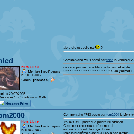
alors elle est belle nan
?
hied
Commentaire #754 posté par
thied
le Vendredi 22
Hors Ligne
ce serai pa une carte blanche ki permétrait de cha
?????????????????????????? si oui j'lui met 10/
Membre Inactif depuis
le 31/10/2005
Grade :
[Nomade]
crit le 20/07/2005
essages/ 0 Contributions/ 0 Pts
Message Privé
om2000
Commentaire #753 posté par
tom2000
le Mercred
Hors Ligne
J'ai mis 3/10 parceque j'adore l'illustration
Cette petit croix rouge c'est mortel
Membre Inactif depuis
en plus sur fond blanc ça donne !!!
le 15/06/2006
Mais le problème c'est que il n'y a pas d'effet !!