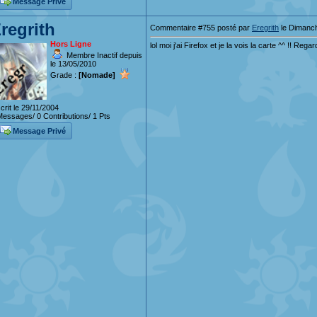
Message Privé
regrith
Commentaire #755 posté par
Eregrith
le Dimanch
Hors Ligne
lol moi j'ai Firefox et je la vois la carte ^^ !! Rega
Membre Inactif depuis
le 13/05/2010
Grade :
[Nomade]
crit le 29/11/2004
essages/ 0 Contributions/ 1 Pts
Message Privé