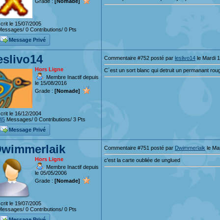
Grade :
[Nomade]
crit le 15/07/2005
essages/ 0 Contributions/ 0 Pts
Message Privé
eslivo14
Commentaire #752 posté par
leslivo14
le Mardi 1
Hors Ligne
C´est un sort blanc qui detruit un permanant roug
Membre Inactif depuis
le 15/08/2016
Grade :
[Nomade]
crit le 16/12/2004
45
Messages/ 0 Contributions/ 3 Pts
Message Privé
wimmerlaik
Commentaire #751 posté par
Dwimmerlaik
le Mar
Hors Ligne
c'est la carte oubliée de unglued
Membre Inactif depuis
le 05/05/2006
Grade :
[Nomade]
crit le 19/07/2005
essages/ 0 Contributions/ 0 Pts
Message Privé