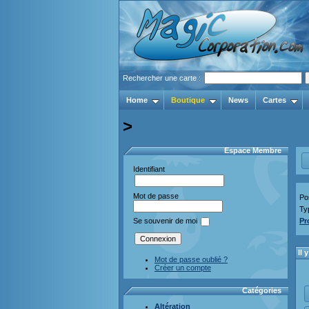
Rechercher une carte :
Home
Boutique
News
Cartes
>
Espace Membre
Identifiant
Mot de passe
Pos
Ty
Pr
Se souvenir de moi
Il
Mot de passe oublié ?
Créer un compte
Catégories
Altération