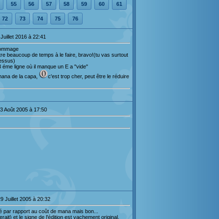
55
56
57
58
59
60
61
72
73
74
75
76
Juillet 2016 à 22:41
),dommage
ttre beaucoup de temps à le faire, bravo!(tu vas surtout
dessus)
 3 éme ligne où il manque un E a "vide"
 mana de la capa,
c'est trop cher, peut être le réduire
3 Août 2005 à 17:50
9 Juillet 2005 à 20:32
 par rapport au coût de mana mais bon...
rait) et le signe de l'édition est vachement original.