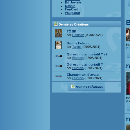
Bd Joviale
Dessin
FunCard
Wallpaper
B
Dernières Créations
TÔJIK
par
Rahinov
(09/06/2021)
Saithis Felsong
Ins
par
Tadlos
(09/06/2021)
20
Qui est mutant créatif ? v2
par
Bluerain
(02/03/2021)
r
Qui est mutant créatif ?
par
Bluerain
(02/03/2021)
Changement d'avatar
par
Bluerain
(02/03/2021)
Voir les Créations
Ins
8
M
r