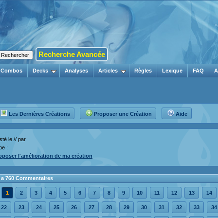
Recherche Avancée
Combos
Decks
Analyses
Articles
Règles
Lexique
FAQ
A
Les Dernières Créations
Proposer une Création
Aide
té le // par
pe :
oposer l'amélioration de ma création
 y a 760 Commentaires
1
2
3
4
5
6
7
8
9
10
11
12
13
14
22
23
24
25
26
27
28
29
30
31
32
33
34