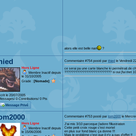
alors elle est belle nan
?
hied
Commentaire #754 posté par
thied
le Vendredi 22
Hors Ligne
ce serai pa une carte blanche ki permétrait de cha
?????????????????????????? si oui j'lui met 10/
Membre Inactif depuis
le 31/10/2005
Grade :
[Nomade]
crit le 20/07/2005
essages/ 0 Contributions/ 0 Pts
Message Privé
om2000
Commentaire #753 posté par
tom2000
le Mercred
Hors Ligne
J'ai mis 3/10 parceque j'adore l'illustration
Cette petit croix rouge c'est mortel
Membre Inactif depuis
en plus sur fond blanc ça donne !!!
le 15/06/2006
Mais le problème c'est que il n'y a pas d'effet !!