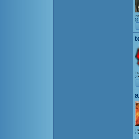
Ins
92
t
Ins
5
M
a
Ins
1
M