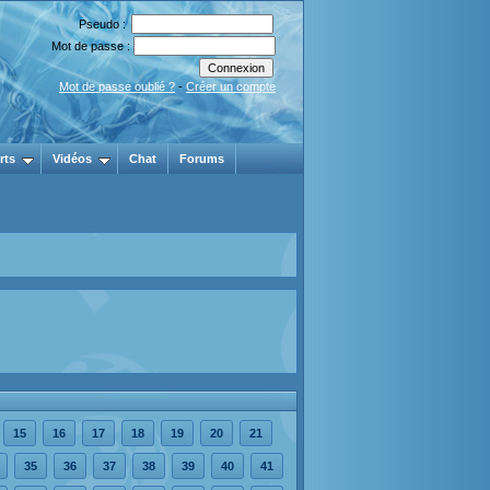
Pseudo :
Mot de passe :
Mot de passe oublié ?
-
Créer un compte
rts
Vidéos
Chat
Forums
15
16
17
18
19
20
21
35
36
37
38
39
40
41