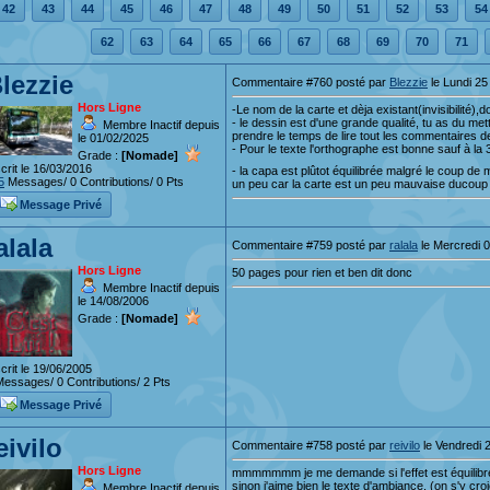
42
43
44
45
46
47
48
49
50
51
52
53
54
62
63
64
65
66
67
68
69
70
71
lezzie
Commentaire #760 posté par
Blezzie
le Lundi 25 
Hors Ligne
-Le nom de la carte et dèja existant(invisibilité
- le dessin est d'une grande qualité, tu as du me
Membre Inactif depuis
prendre le temps de lire tout les commentaires 
le 01/02/2025
- Pour le texte l'orthographe est bonne sauf à la
Grade :
[Nomade]
crit le 16/03/2016
- la capa est plûtot équilibrée malgré le coup de
5
Messages/ 0 Contributions/ 0 Pts
un peu car la carte est un peu mauvaise ducoup
Message Privé
alala
Commentaire #759 posté par
ralala
le Mercredi 0
Hors Ligne
50 pages pour rien et ben dit donc
Membre Inactif depuis
le 14/08/2006
Grade :
[Nomade]
crit le 19/06/2005
essages/ 0 Contributions/ 2 Pts
Message Privé
eivilo
Commentaire #758 posté par
reivilo
le Vendredi 2
Hors Ligne
mmmmmmm je me demande si l'effet est équilibré
sinon j'aime bien le texte d'ambiance, (on s'y croie
Membre Inactif depuis