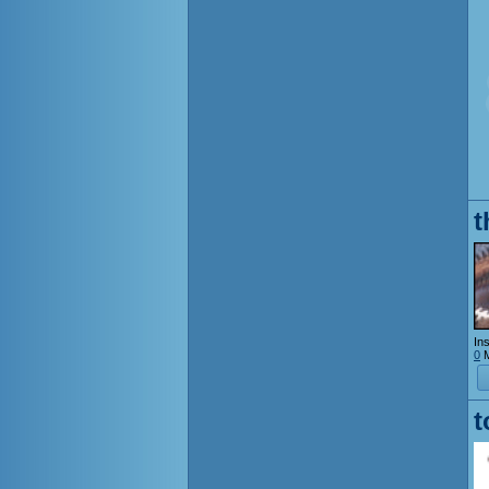
t
Ins
0
M
t