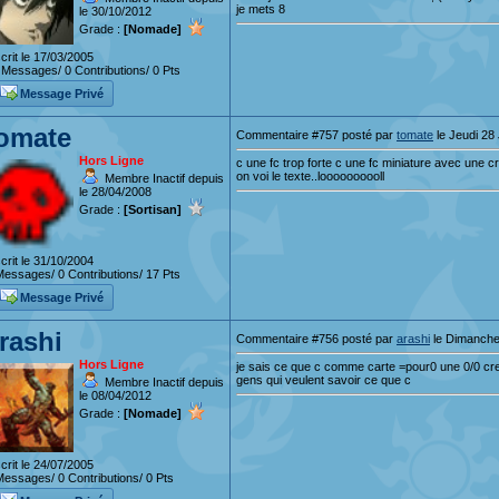
je mets 8
le 30/10/2012
Grade :
[Nomade]
crit le 17/03/2005
Messages/ 0 Contributions/ 0 Pts
Message Privé
omate
Commentaire #757 posté par
tomate
le Jeudi 28 
Hors Ligne
c une fc trop forte c une fc miniature avec une c
on voi le texte..loooooooooll
Membre Inactif depuis
le 28/04/2008
Grade :
[Sortisan]
crit le 31/10/2004
essages/ 0 Contributions/ 17 Pts
Message Privé
rashi
Commentaire #756 posté par
arashi
le Dimanche 
Hors Ligne
je sais ce que c comme carte =pour0 une 0/0 crea
gens qui veulent savoir ce que c
Membre Inactif depuis
le 08/04/2012
Grade :
[Nomade]
crit le 24/07/2005
essages/ 0 Contributions/ 0 Pts