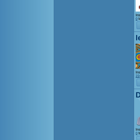
Ins
0
M
l
Ins
22
D
Ins
0
M