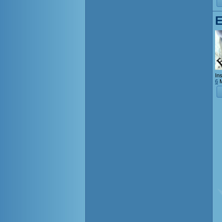
E
Ins
6
M