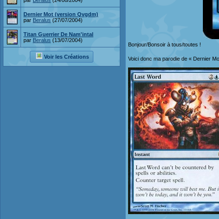
par
Beralus
(24/08/2004)
Dernier Mot (version Qvgdm)
par
Beralus
(27/07/2004)
Titan Guerrier De Nam'intal
par
Beralus
(13/07/2004)
Bonjour/Bonsoir à tous/toutes !
Voir les Créations
Voici donc ma parodie de « Dernier Mot