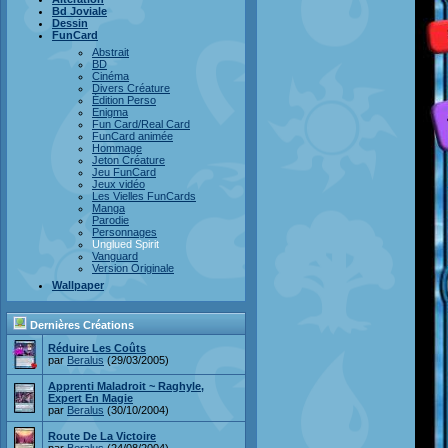
Bd Joviale
Dessin
FunCard
Abstrait
BD
Cinéma
Divers Créature
Édition Perso
Enigma
Fun Card/Real Card
FunCard animée
Hommage
Jeton Créature
Jeu FunCard
Jeux vidéo
Les Vielles FunCards
Manga
Parodie
Personnages
Unglued Spirit
Vanguard
Version Originale
Wallpaper
Dernières Créations
Réduire Les Coûts
par
Beralus
(29/03/2005)
Apprenti Maladroit ~ Raghyle,
Expert En Magie
par
Beralus
(30/10/2004)
Route De La Victoire