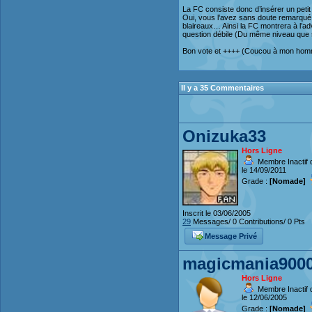
La FC consiste donc d’insérer un pet
Oui, vous l’avez sans doute remarqué,
blaireaux… Ainsi la FC montrera à l’a
question débile (Du même niveau que sur
Bon vote et ++++ (Coucou à mon hom
Il y a 35 Commentaires
Onizuka33
Hors Ligne
Membre Inactif 
le 14/09/2011
Grade :
[Nomade]
Inscrit le 03/06/2005
29
Messages/ 0 Contributions/ 0 Pts
Message Privé
magicmania900
Hors Ligne
Membre Inactif 
le 12/06/2005
Grade :
[Nomade]