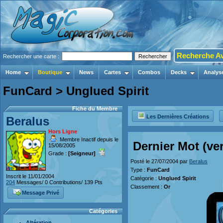
Recherche A
Rechercher une carte :
Home
Boutique
News
Cartes
Combos
Decks
Analys
FunCard > Unglued Spirit
Fiche du Membre
Les Dernières Créations
Beralus
Hors Ligne
Membre Inactif depuis le
Dernier Mot (v
15/08/2005
Grade :
[Seigneur]
Posté le 27/07/2004 par
Beralus
Type :
FunCard
Inscrit le 11/01/2004
Catégorie :
Unglued Spirit
204
Messages/ 0 Contributions/ 139 Pts
Classement :
Or
Message Privé
Catégories
Altération