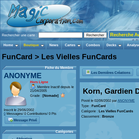
Recherche A
Rechercher une carte :
Home
Boutique
News
Cartes
Combos
Decks
Analys
FunCard > Les Vielles FunCards
Fiche du Membre
Les Dernières Créations
ANONYME
Hors Ligne
Membre Inactif depuis le
Korn, Gardien 
21/04/2005
Grade :
[Nomade]
Posté le 02/06/2002 par
ANONYME
Type :
FunCard
Inscrit le 29/06/2002
Catégorie :
Les Vielles FunCards
0
Messages/ 0 Contributions/ 0 Pts
Classement :
Bronze
Message Privé
Catégories
Altération