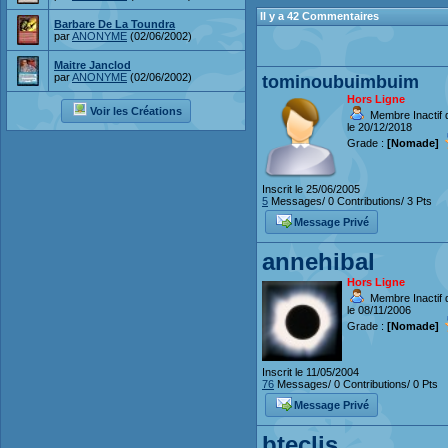
Il y a 42 Commentaires
Barbare De La Toundra
par
ANONYME
(02/06/2002)
Maitre Janclod
par
ANONYME
(02/06/2002)
tominoubuimbuim
Hors Ligne
Voir les Créations
Membre Inactif 
le 20/12/2018
Grade :
[Nomade]
Inscrit le 25/06/2005
5
Messages/ 0 Contributions/ 3 Pts
Message Privé
annehibal
Hors Ligne
Membre Inactif 
le 08/11/2006
Grade :
[Nomade]
Inscrit le 11/05/2004
76
Messages/ 0 Contributions/ 0 Pts
Message Privé
bteclis