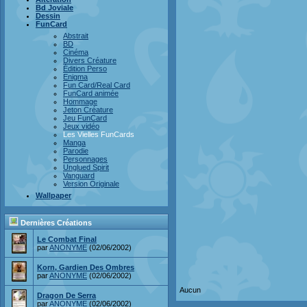
Bd Joviale
Dessin
FunCard
Abstrait
BD
Cinéma
Divers Créature
Édition Perso
Enigma
Fun Card/Real Card
FunCard animée
Hommage
Jeton Créature
Jeu FunCard
Jeux vidéo
Les Vielles FunCards
Manga
Parodie
Personnages
Unglued Spirit
Vanguard
Version Originale
Wallpaper
Dernières Créations
Le Combat Final
par
ANONYME
(02/06/2002)
Korn, Gardien Des Ombres
par
ANONYME
(02/06/2002)
Aucun
Dragon De Serra
par
ANONYME
(02/06/2002)