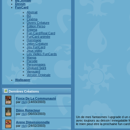
Bd Joviale
Dessin
FunCard
Abstrait
BD
Cinéma
Divers Créature
Édition Perso
Enigma
Fun Card/Real Card
FunCard animée
Hommage
Jeton Créature
Jeu FunCard
Jeux vidéo
Les Vielles FunCards
Manga
Parodie
Personnages
Unglued Spirit
Vanguard
Version Originale
Wallpaper
Dernières Créations
Force De La Communauté
par
nivji
(14/03/2003)
Djinn Rotecteur
par
nivji
(06/03/2003)
Un de mes fantasmes l upgrade d un de
avec toujours au dessin l innegalable f
Arene Dimensionnelle
le mien peut etre la prochaine fun card
par
nivji
(24/02/2003)