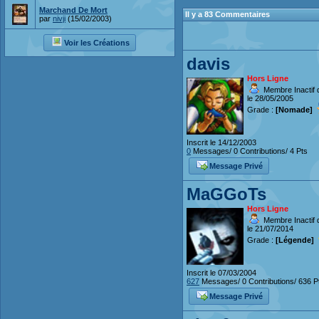
Marchand De Mort
Il y a 83 Commentaires
par
nivji
(15/02/2003)
Voir les Créations
davis
Hors Ligne
Membre Inactif 
le 28/05/2005
Grade :
[Nomade]
Inscrit le 14/12/2003
0
Messages/ 0 Contributions/ 4 Pts
Message Privé
MaGGoTs
Hors Ligne
Membre Inactif 
le 21/07/2014
Grade :
[Légende]
Inscrit le 07/03/2004
627
Messages/ 0 Contributions/ 636 P
Message Privé