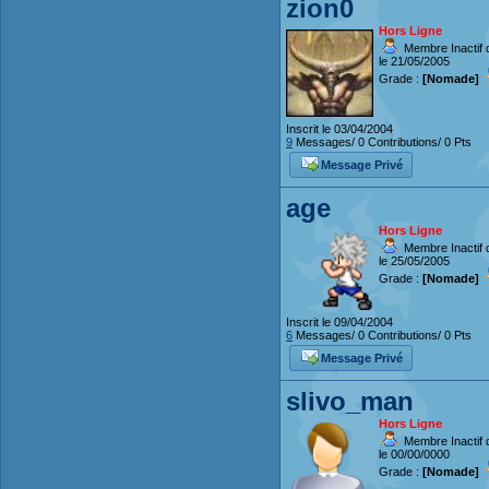
zion0
Hors Ligne
Membre Inactif 
le 21/05/2005
Grade :
[Nomade]
Inscrit le 03/04/2004
9
Messages/ 0 Contributions/ 0 Pts
Message Privé
age
Hors Ligne
Membre Inactif 
le 25/05/2005
Grade :
[Nomade]
Inscrit le 09/04/2004
6
Messages/ 0 Contributions/ 0 Pts
Message Privé
slivo_man
Hors Ligne
Membre Inactif 
le 00/00/0000
Grade :
[Nomade]