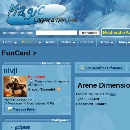
Recherche A
Rechercher une carte :
Home
Boutique
News
Cartes
Combos
Decks
Analys
FunCard >
Fiche du Membre
Les Dernières Créations
nivji
Hors Ligne
Membre Inactif depuis le
Arene Dimensio
25/09/2021
Grade :
[Nomade]
Posté le 24/02/2003 par
nivji
Type :
FunCard
Inscrit le 23/10/2002
39
Messages/ 0 Contributions/ 0 Pts
Classement :
Bronze
Message Privé
Catégories
Altération