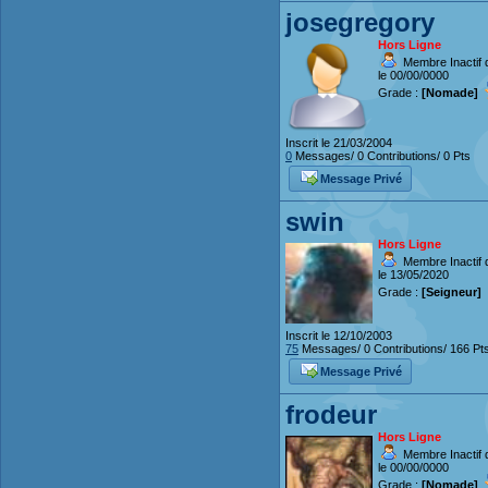
josegregory
Hors Ligne
Membre Inactif 
le 00/00/0000
Grade :
[Nomade]
Inscrit le 21/03/2004
0
Messages/ 0 Contributions/ 0 Pts
Message Privé
swin
Hors Ligne
Membre Inactif 
le 13/05/2020
Grade :
[Seigneur]
Inscrit le 12/10/2003
75
Messages/ 0 Contributions/ 166 Pt
Message Privé
frodeur
Hors Ligne
Membre Inactif 
le 00/00/0000
Grade :
[Nomade]