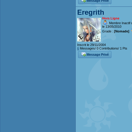
Message Privé
Eregrith
Hors Ligne
Membre Inactif 
le 13/05/2010
Grade :
[Nomade]
Inscrit le 29/11/2004
6
Messages/ 0 Contributions/ 1 Pts
Message Privé