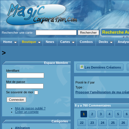
Recherche A
Rechercher une carte :
Home
Boutique
News
Cartes
Combos
Decks
Analys
>
Espace Membre
Les Dernières Créations
Identifiant
Mot de passe
Posté le // par
Type :
Proposer l'amélioration de ma créa
Se souvenir de moi
Il y a 760 Commentaires
Mot de passe oublié ?
Créer un compte
1
2
3
4
5
6
Catégories
22
23
24
25
26
Altération