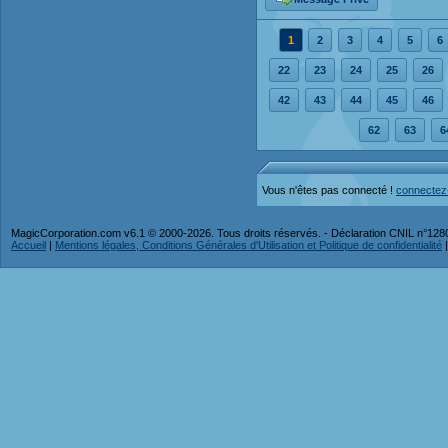
1
2
3
4
5
6
22
23
24
25
26
42
43
44
45
46
62
63
6
Vous n'êtes pas connecté !
connectez
MagicCorporation.com v6.1 © 2000-2026. Tous droits réservés. - Déclaration CNIL n°12
Accueil
|
Mentions légales, Conditions Générales d'Utilisation et Politique de confidentialité