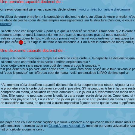
 Une première capacité déclenchée :
our savoir comment gérer les capacités déclenchées :
voici un très bon article d'arcarum
)
 Au début de votre entretien, » la capacité se déclenche donc au début de votre entretien c'e
tre étape de pioche (pour de plus amples renseignements sur la structure d'un tour, je vous con
arcarum
)
« si cette carte est suspendue » pour que que la capacité se réalise, il faut donc que la cart
rqueurs temps et qui à la suspention ne perd pas de marqueurs grace à cette capacité.)
« retirez un marqueur temps. » bah vous prenez votre main et vous enlevez un marqueur (j
tait pas drôle
)). Il s'agit ici de faire la soustraction X-1 ou X est le nombre de marqueur(s
 Une deuxieme capacité déclenchée :
 Lorsque le dernier marqueur temps est retiré de cette carte, », la capacité se déclenche qua
 si cette carte est retirée de la partie » même explication que *
« jouer cette carte sans payer son coût de mana si vous le pouvez. »
n'est pas écrit "vous pouvez jouer cette carte..." Vous êtes donc obligé de le faire si vous le 
 si "vous le pouvez" se réfère au cout de mana : voici un extrait de la FAQ de time spriral :
* Au moment où la deuxième capacité déclenchée de la suspension se résout, si jouer la ca
le propriétaire de la carte doit payer ce coût si possible. S'il ne peut pas le faire, la carte res
comprend du mana, la situation est plus complexe. Si le joueur a suffisamment de mana dans 
faire. Si le joueur ne peut pas payer le coût, la carte reste retirée de la partie. Cependant, 
mana pour payer le coût, il a le choix : ce joueur peut jouer le sort, produire du mana et paye
de capacités de mana, ce qui rend la carte impossible à jouer parce que le mana supplément
ans payer son cout de mana" signifie que vous « ignorez » ce qui est en haut à droite mais
pplémentaires : exemple avec un
Grand Arbitre Augustin IV
controlé par votre adversaire, 
 fait on calculera comme cela :