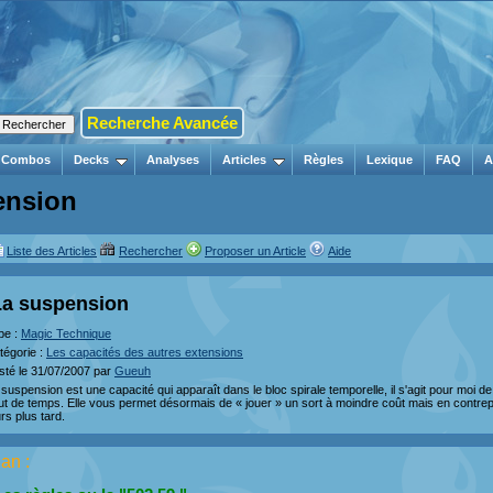
Recherche Avancée
Combos
Decks
Analyses
Articles
Règles
Lexique
FAQ
A
ension
Liste des Articles
Rechercher
Proposer un Article
Aide
La suspension
pe :
Magic Technique
tégorie :
Les capacités des autres extensions
sté le 31/07/2007 par
Gueuh
 suspension est une capacité qui apparaît dans le bloc spirale temporelle, il s'agit pour moi de
ut de temps. Elle vous permet désormais de « jouer » un sort à moindre coût mais en contrepa
rs plus tard.
an :