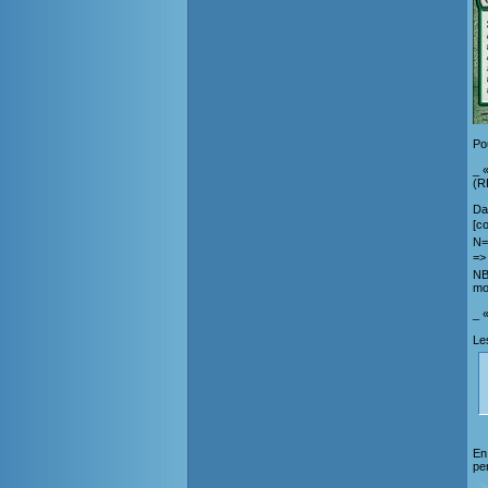
Po
_ 
(R
Da
[co
N=
=>
NB
mo
_ «
Les
En
pe