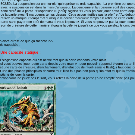
502.59. Suspension
502.59a La suspension est un mot-clef qui représente trois capacités. La première est une ca
avec la suspension est dans la main d'un joueur. La deuxième et la troisième sont des capaci
zone retiré de la partie. "Suspension N-[coût]" signifie "Si vous pouvez jouer cette carte dep
de la partie avec N marqueurs temps dessus. Cette action n'utilise pas la pile." et "Au début 
retirez un marqueur temps." et "Lorsque le dernier marqueur temps est retiré de cette carte, si
carte sans payer son coût de mana si vous le pouvez. Si vous ne pouvez pas la jouer, cette c
sort de créature de cette manière, il gagne la célérité jusqu'à ce que vous perdiez le contrôl
n alors qu'est-ce que ça raconte ???
ois capacités :
 Une capacité statique :
 il s'agit d'une capacité qui est active tant que la carte est dans votre main.
 si vous pouvez jouer cette carte depuis votre main » : pour pouvoir suspendre votre carte, il
st une carte de créature, d'enchantement, d'artefact ou de rituel (sans le flash), il faut donc qu
it une des phases principales de votre tour. Il ne faut pas non plus qu'un effet tel que la frac
pêche de jouer la carte.
tention vous ne jouez pas le sort, vous retirez la carte de la partie ça ne compte donc pas pou