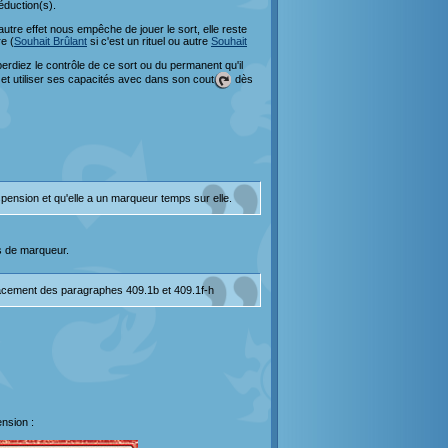
réduction(s).
 autre effet nous empêche de jouer le sort, elle reste
e (
Souhait Brûlant
si c'est un rituel ou autre
Souhait
perdiez le contrôle de ce sort ou du permanent qu'il
er et utiliser ses capacités avec dans son cout
dès
uspension et qu'elle a un marqueur temps sur elle.
us de marqueur.
placement des paragraphes 409.1b et 409.1f-h
nsion :