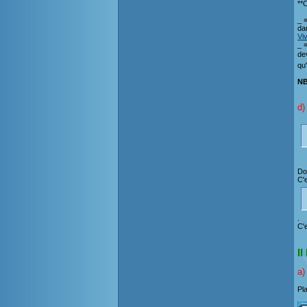
**C
_ «
da
Vi
_ 
dev
qu'
NB
d)
Do
C'
.
C'
II
a)
Pl