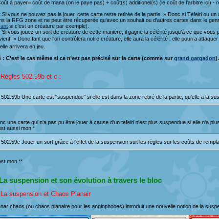
oût à payer= coût de mana (on le paye pas) + coût(s) additionel(s) (le coût de l'arbitre ici) - 
 Si vous ne pouvez pas la jouer, cette carte reste retirée de la partie. » Donc si Téfeiri ou un
ns la RFG zone et ne peut être récuperée qu'avec un souhait ou d'autres cartes dans le genr
vant
si c'est un créature par exemple).
« Si vous jouez un sort de créature de cette manière, il gagne la célérité jusqu'à ce que vous 
ient. » Donc tant que l'on contrôlera notre créature, elle aura la célérité : elle pourra attaqu
elle arrivera en jeu.
 : C'est le cas même si ce n'est pas précisé sur la carte (comme sur
grand gargadon
).
 Règles 502.59b et c :
502.59b Une carte est "suspendue" si elle est dans la zone retiré de la partie, qu'elle a la s
nc une carte qui n'a pas pu être jouer à cause d'un tefeiri n'est plus suspendue si elle n'a pl
est aussi mon *
502.59c Jouer un sort grâce à l'effet de la suspension suit les règles sur les coûts de rem
est mon **
 La suspension et son évolution à travers le bloc
 La suspension et Chaos Planair
anar chaos (ou chaos planaire pour les anglophobes) introduit une nouvelle notion de la suspe