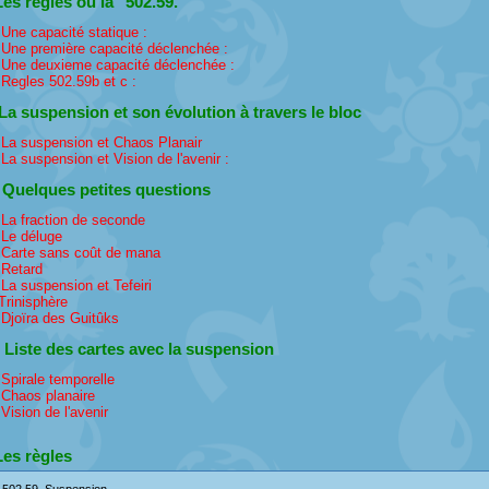
Les règles ou la "502.59."
 Une capacité statique :
 Une première capacité déclenchée :
 Une deuxieme capacité déclenchée :
 Regles 502.59b et c :
 La suspension et son évolution à travers le bloc
 La suspension et Chaos Planair
 La suspension et Vision de l'avenir :
I Quelques petites questions
 La fraction de seconde
 Le déluge
 Carte sans coût de mana
 Retard
 La suspension et Tefeiri
 Trinisphère
 Djoïra des Guitûks
 Liste des cartes avec la suspension
 Spirale temporelle
 Chaos planaire
 Vision de l'avenir
Les règles