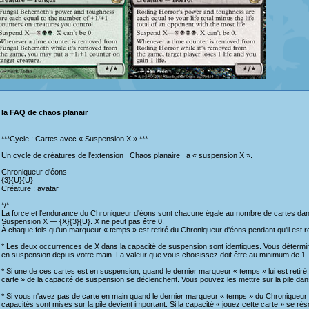
la FAQ de chaos planair
***Cycle : Cartes avec « Suspension X » ***
Un cycle de créatures de l'extension _Chaos planaire_ a « suspension X ».
Chroniqueur d'éons
{3}{U}{U}
Créature : avatar
*/*
La force et l'endurance du Chroniqueur d'éons sont chacune égale au nombre de cartes dan
Suspension X — {X}{3}{U}. X ne peut pas être 0.
À chaque fois qu'un marqueur « temps » est retiré du Chroniqueur d'éons pendant qu'il est ret
* Les deux occurrences de X dans la capacité de suspension sont identiques. Vous détermin
en suspension depuis votre main. La valeur que vous choisissez doit être au minimum de 1.
* Si une de ces cartes est en suspension, quand le dernier marqueur « temps » lui est retiré,
carte » de la capacité de suspension se déclenchent. Vous pouvez les mettre sur la pile dan
* Si vous n'avez pas de carte en main quand le dernier marqueur « temps » du Chroniqueur d'
capacités sont mises sur la pile devient important. Si la capacité « jouez cette carte » se ré