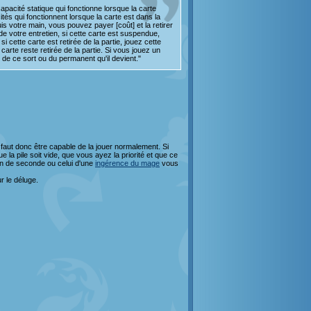
pacité statique qui fonctionne lorsque la carte
tés qui fonctionnent lorsque la carte est dans la
uis votre main, vous pouvez payer [coût] et la retirer
de votre entretien, si cette carte est suspendue,
 cette carte est retirée de la partie, jouez cette
arte reste retirée de la partie. Si vous jouez un
e de ce sort ou du permanent qu'il devient."
 faut donc être capable de la jouer normalement. Si
e la pile soit vide, que vous ayez la priorité et que ce
tion de seconde ou celui d'une
ingérence du mage
vous
r le déluge.