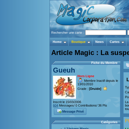
Rechercher une carte :
Home
Boutique
News
Cartes
Article Magic : La susp
Fiche du Membre
Gueuh
Hors Ligne
Membre Inactif depuis le
13/01/2010
Ty
Grade :
[Druide]
Ca
Po
Inscrit le 15/03/2006
La
604
Messages/ 0 Contributions/ 36 Pts
bo
tou
Message Privé
Pl
Catégories
L'Univers Magic