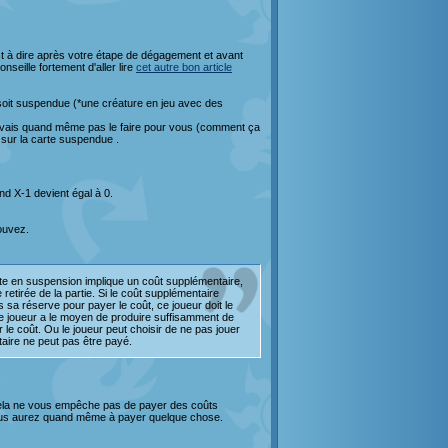
st à dire après votre étape de dégagement et avant
seille fortement d'aller lire
cet autre bon article
e soit suspendue (*une créature en jeu avec des
e vais quand même pas le faire pour vous (comment ça
) sur la carte suspendue .
nd X-1 devient égal à 0.
pouvez.
rte en suspension implique un coût supplémentaire,
te retirée de la partie. Si le coût supplémentaire
sa réserve pour payer le coût, ce joueur doit le
si le joueur a le moyen de produire suffisamment de
r le coût. Ou le joueur peut choisir de ne pas jouer
aire ne peut pas être payé.
 cela ne vous empêche pas de payer des coûts
vous aurez quand même à payer quelque chose.