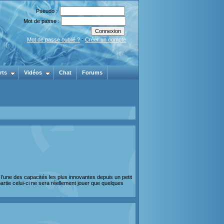
Pseudo :
Mot de passe :
Mot de passe oublié ?
-
Créer un compte
rts
Vidéos
Chat
Forums
 l'une des capacités les plus innovantes depuis un petit
rtie celui-ci ne sera réellement jouer que quelques