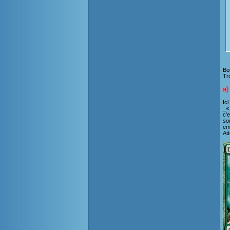
Bo
Tr
a)
Ici
_«
c'e
so
em
At