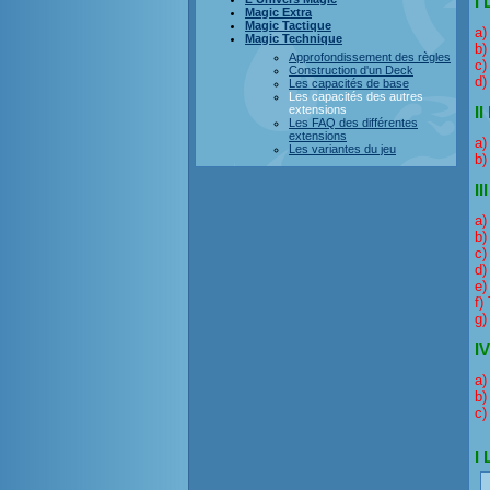
I 
Magic Extra
Magic Tactique
a)
Magic Technique
b)
Approfondissement des règles
c)
Construction d'un Deck
d)
Les capacités de base
Les capacités des autres
extensions
II
Les FAQ des différentes
extensions
a)
Les variantes du jeu
b)
II
a)
b)
c)
d)
e)
f)
g)
IV
a)
b)
c)
I 