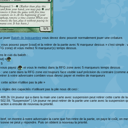
ur jouer
Baloth de boissambre
vous devez donc pouvoir normalement jouer une créature.
« vous pouvez payer [cout] et la retirer de la partie avec N marqueur dessus » c'est simple : v
FG zone) et vous mettez N marqueur(s) temps dessus.
ns le cas du baloth :
ut] =
 5
 vous payez
et vous le mettez dans la RFG zone avec 5 marqueurs temps dessus
 : une carte dans la RFG zone est toujours face visible sauf précision du contraire (comme 
ntrer à votre adversaire combien vous devez payer et mettre de marqueurs
 cette action n'utilise pas la pile »
 règles des capacités n'utilisant pas la pile nous dit ceci :
408.2k Un joueur qui a dans la main une carte avec suspension peut retirer cette carte de la p
502.59, "Suspension".) Un joueur ne peut retirer de la partie une carte avec la suspension que l
action a ensuite de nouveau la priorité.
 bref, on montre à notre adversaire la carte que l'on retire de la partie, on paye le coût, on 
rsonne ne peut y répondre. Puis on obtient à nouveau la priorité.