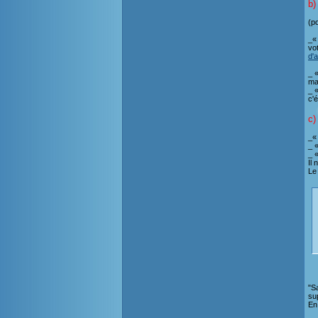
b)
(p
_«
vo
d'
_ 
ma
_ 
c'é
c)
_«
_ «
_ 
Il 
Le
"S
su
En