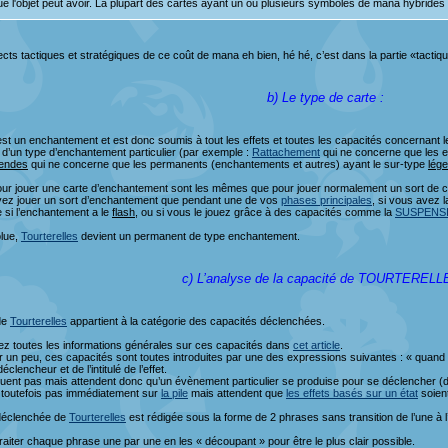
ue l'objet peut avoir. La plupart des cartes ayant un ou plusieurs symboles de mana hybride
cts tactiques et stratégiques de ce coût de mana eh bien, hé hé, c’est dans la partie «tactiq
b) Le type de carte :
st un enchantement et est donc soumis à tout les effets et toutes les capacités concernant l
t d’un type d’enchantement particulier (par exemple :
Rattachement
qui ne concerne que les 
gendes
qui ne concerne que les permanents (enchantements et autres) ayant le sur-type
lége
ur jouer une carte d’enchantement sont les mêmes que pour jouer normalement un sort de créat
ez jouer un sort d’enchantement que pendant une de vos
phases principales
, si vous avez l
 si l’enchantement a le
flash
, ou si vous le jouez grâce à des capacités comme la
SUSPENS
olue,
Tourterelles
devient un permanent de type enchantement.
c) L’analyse de la capacité de TOURTERELL
de
Tourterelles
appartient à la catégorie des capacités déclenchées.
ez toutes les informations générales sur ces capacités dans
cet article
.
un peu, ces capacités sont toutes introduites par une des expressions suivantes : « quand », 
clencheur et de l’intitulé de l’effet.
ouent pas mais attendent donc qu’un évènement particulier se produise pour se déclencher (d
t toutefois pas immédiatement sur
la pile
mais attendent que
les effets basés sur un état
soient
déclenchée de
Tourterelles
est rédigée sous la forme de 2 phrases sans transition de l’une à 
raiter chaque phrase une par une en les « découpant » pour être le plus clair possible.