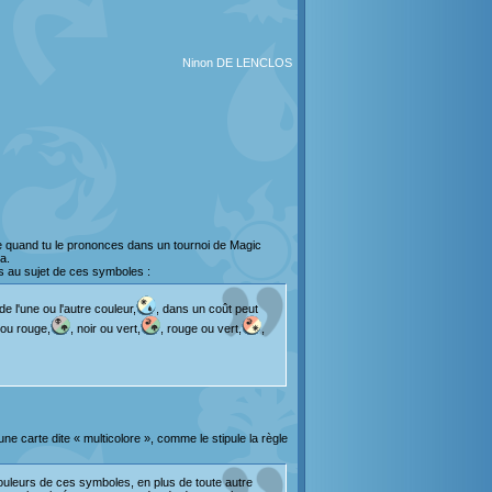
Ninon DE LENCLOS
sse quand tu le prononces dans un tournoi de Magic
a.
s au sujet de ces symboles :
l'une ou l'autre couleur,
, dans un coût peut
r ou rouge,
, noir ou vert,
, rouge ou vert,
,
 carte dite « multicolore », comme le stipule la règle
uleurs de ces symboles, en plus de toute autre