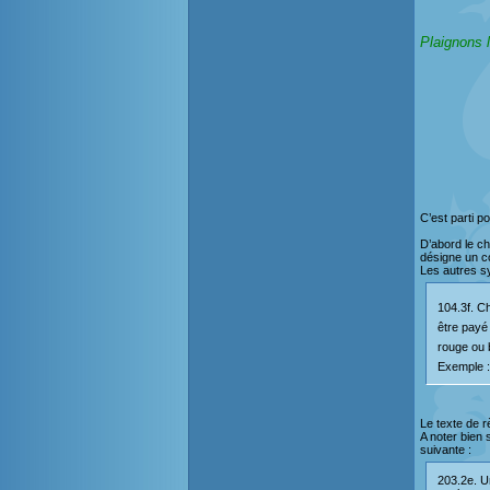
Plaignons l
C’est parti p
D’abord le ch
désigne un co
Les autres sy
104.3f. C
être payé
rouge ou 
Exemple 
Le texte de r
A noter bien 
suivante :
203.2e. U