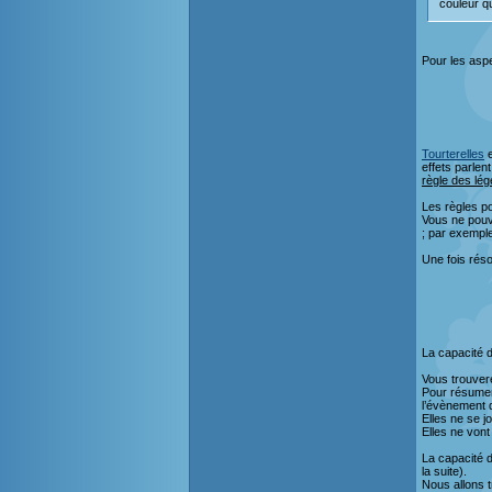
couleur q
Pour les aspe
Tourterelles
e
effets parlen
règle des lé
Les règles po
Vous ne pouv
; par exemple
Une fois rés
La capacité 
Vous trouver
Pour résumer 
l’évènement dé
Elles ne se j
Elles ne von
La capacité 
la suite).
Nous allons t