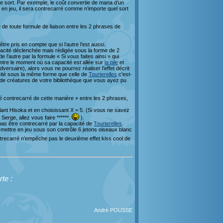
ce sort. Par exemple, le coût convertie de mana d’un
 en jeu, il sera contrecarré comme n’importe quel sort
e de toute formule de liaison entre les 2 phrases de
tre pris en compte que si l’autre l’est aussi.
apacité déclenchée mais rédigée sous la forme de 2
’autre par la formule « Si vous faites ainsi » qui
entre le moment où sa capacité est allée sur
la pile
et
versaire), alors vous ne pourrez réaliser l’effet décrit
pacité sous la même forme que celle de
Tourterelles
c'est-
s de créatures de votre bibliothèque que vous ayez pu
été contrecarré de cette manière » entre les 2 phrases,
blant Hisoka et en choisissant X = 5. (Si vous ne savez
erge, allez vous faire ******.
).
as être contrecarré par la capacité de
Tourterelles
.
mettre en jeu sous son contrôle 6 jetons oiseaux blanc
ontrecarré n’empêche pas le deuxième effet kiss cool de
rte :
André POUSSE