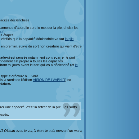
apacités déclenchées.
annonce d’abord le sort, le met sur la pile, choisit les
ci
.)
es étapes.
 vérifiés que la capacité déclenchée va sur
la pile
.
en premier, suivie du sort non créature qui vient d’être
elle-ci est sensée notamment contrecarrer le sort
tionnement est propre à toutes les capacités
ont toujours avant le sort qui les a déclenché (cf
le
le type « créature »… Voilà…
la sortie de l’édition
VISION DE L’AVENIR
) ne
éature.
r une capacité, c'est la retirer de la pile. Les sorts
 payés.
/1 Oiseau avec le vol, X étant le coût converti de mana