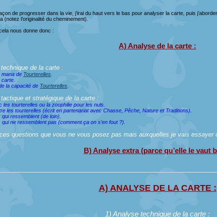
açon de progresser dans la vie, j’irai du haut vers le bas pour analyser la carte, puis j’abordera
ra (notez l’originalité du cheminement).
 cela nous donne donc :
A) Analyse de la carte :
technique de la carte :
e mana de
Tourterelles
.
 carte.
de la capacité de
Tourterelles
.
tactique et stratégique de la carte :
 les tourterelles ou la zoophilie pour les nuls.
re les tourterelles (écrit en partenariat avec Chasse, Pêche, Nature et Traditions).
 qui ressemblent (de loin).
s qui ne ressemblent pas (comment ça on s’en fout ?).
ces questions que vous ne vous posez pas mais auxquelles je vais essayer
B) Analyse extra (parce qu’elle le vaut b
A) ANALYSE DE LA CARTE :
1) Analyse technique de la carte :