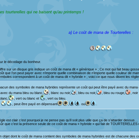
es tourterelles qui ne baisent qu'au printemps !
a) Le coût de mana de Tourterelles :
our le décodage du bonheur.
iffre sur un disque gris indique un coût de mana dit « générique » ; Ce mot qui fait beau go
ût que l’on peut payer avec n’importe quelle combinaison de n’importe quelle couleur de man
mboles correspondent à un coût de mana dit « hybride » ; voici ce que nous disent les règle
hacun des symboles de mana hybrides représente un coût qui peut être payé avec du mana de 
 avec du mana bleu ou blanc,
, blanc ou noir,
, bleu ou noir,
, bleu ou rouge,
, noi
blanc,
, vert ou blanc et
, vert ou bleu.
:
, peut être payé en dépensant
,
ou
.
ègle est clair c’est pourquoi je ne pense pas qu’il soit plus utile que ça de s’attarder dessus…
sûr que c’est la présence seule de ce coût de mana « hybride » qui fait de TOURTERELLES une
n objet dont le coût de mana contient des symboles de mana hybrides est de chacune des co