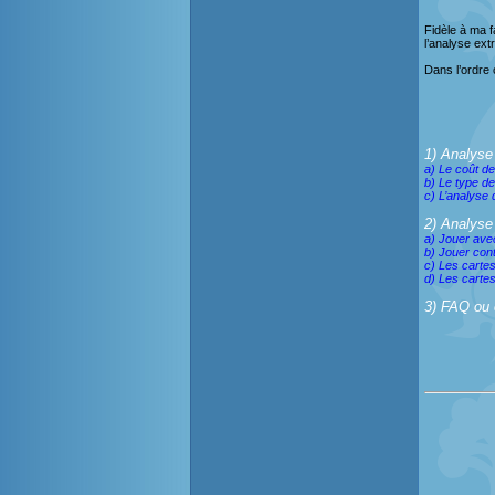
Fidèle à ma f
l’analyse ext
Dans l’ordre
1) Analyse 
a) Le coût d
b) Le type de
c) L’analyse 
2) Analyse 
a) Jouer avec
b) Jouer cont
c) Les cartes
d) Les carte
3) FAQ ou 