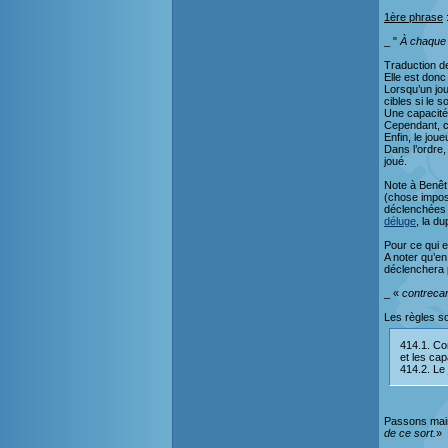
1ère phrase
:
_ "
À chaque 
Traduction de
Elle est donc
Lorsqu’un joue
cibles si le s
Une capacité
Cependant, c’
Enfin, le joue
Dans l’ordre,
joué.
Note à Benêt
(chose imposs
déclenchées a
déluge
, la du
Pour ce qui e
A noter qu’e
déclenchera 
_ «
contrecar
Les règles so
414.1. Con
et les cap
414.2. Le
Passons main
de ce sort.
»