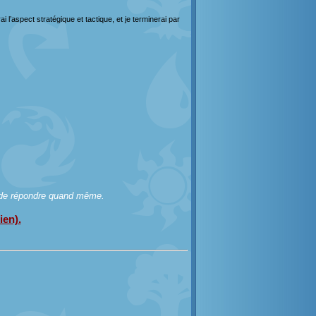
i l’aspect stratégique et tactique, et je terminerai par
 de répondre quand même.
ien).