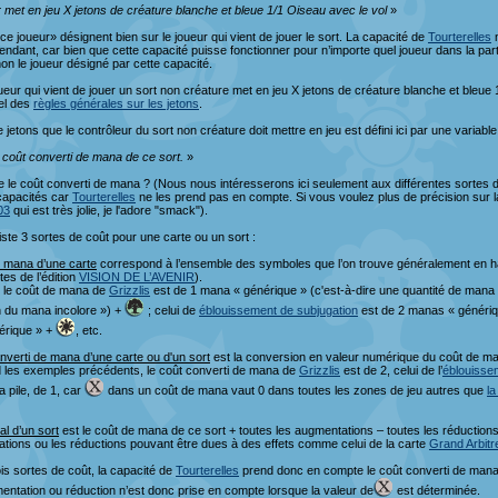
 met en jeu X jetons de créature blanche et bleue 1/1 Oiseau avec le vol
»
e joueur» désignent bien sur le joueur qui vient de jouer le sort. La capacité de
Tourterelles
n
endant, car bien que cette capacité puisse fonctionner pour n’importe quel joueur dans la part
on le joueur désigné par cette capacité.
oueur qui vient de jouer un sort non créature met en jeu X jetons de créature blanche et bleue 
pel des
règles générales sur les jetons
.
jetons que le contrôleur du sort non créature doit mettre en jeu est défini ici par une variable
e coût converti de mana de ce sort.
»
 le coût converti de mana ? (Nous nous intéresserons ici seulement aux différentes sortes d
capacités car
Tourterelles
ne les prend pas en compte. Si vous voulez plus de précision sur la 
03
qui est très jolie, je l'adore "smack").
xiste 3 sortes de coût pour une carte ou un sort :
e mana d’une carte
correspond à l’ensemble des symboles que l’on trouve généralement en hau
tes de l’édition
VISION DE L’AVENIR
).
 le coût de mana de
Grizzlis
est de 1 mana « générique » (c'est-à-dire une quantité de mana 
 du mana incolore ») +
; celui de
éblouissement de subjugation
est de 2 manas « généri
érique » +
, etc.
nverti de mana d’une carte ou d'un sort
est la conversion en valeur numérique du coût de man
d les exemples précédents, le coût converti de mana de
Grizzlis
est de 2, celui de l’
éblouisse
a pile, de 1, car
dans un coût de mana vaut 0 dans toutes les zones de jeu autres que
la
al d’un sort
est le coût de mana de ce sort + toutes les augmentations – toutes les réductions
tions ou les réductions pouvant être dues à des effets comme celui de la carte
Grand Arbitr
is sortes de coût, la capacité de
Tourterelles
prend donc en compte le coût converti de mana 
ntation ou réduction n’est donc prise en compte lorsque la valeur de
est déterminée.