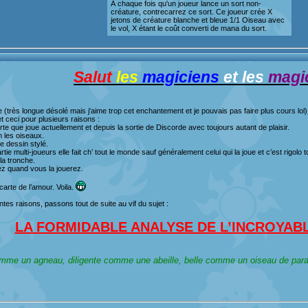
À chaque fois qu'un joueur lance un sort non-
créature, contrecarrez ce sort. Ce joueur crée X
jetons de créature blanche et bleue 1/1 Oiseau avec
le vol, X étant le coût converti de mana du sort.
Salut
les
magiciens
et les
magi
se (très longue désolé mais j'aime trop cet enchantement et je pouvais pas faire plus cours lo
t ceci pour plusieurs raisons :
arte que joue actuellement et depuis la sortie de Discorde avec toujours autant de plaisir.
n les oiseaux.
le dessin stylé.
rtie multi-joueurs elle fait ch’ tout le monde sauf généralement celui qui la joue et c’est rigol
la tronche.
ez quand vous la jouerez.
 carte de l’amour. Voila.
antes raisons, passons tout de suite au vif du sujet :
LA FORMIDABLE ANALYSE DE L’INCROYAB
me un agneau, diligente comme une abeille, belle comme un oiseau de paradi