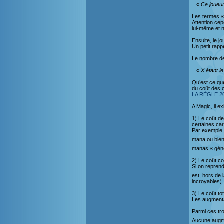
_ «
Ce joueur
Les termes «c
Attention cep
lui-même et n
Ensuite, le j
Un petit rap
Le nombre de 
_ «
X étant l
Qu’est ce que
du coût des 
LA RÈGLE 2
A Magic, il e
1)
Le coût d
certaines car
Par exemple,
mana ou bien
manas « gén
2)
Le coût co
Si on repren
est, hors de l
incroyables).
3)
Le coût tot
Les augmenta
Parmi ces tro
Aucune augme