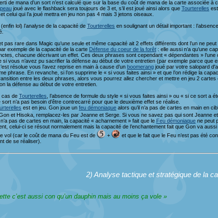
rti de mana d’un sort n’est calculé que sur la base du coût de mana de la carte associée à 
upeau
joué avec le flashback sera toujours de 3 et, s’il est joué ainsi alors que
Tourterelles
est
et celui qui l’a joué mettra en jeu non pas 4 mais 3 jetons oiseaux.
 (enfin lol) l’analyse de la capacité de
Tourterelles
en soulignant un détail important : l’absenc
é.
ffet pas rare dans Magic qu’une seule et même capacité ait 2 effets différents dont l’un ne peut ê
par exemple de la capacité de la carte
Défense du coeur de la forêt
: elle aussi n’a qu’une c
nctes, chacune décrivant un effet. Ces deux phrases sont cependant « dépendantes » l’une de l
que si vous n’avez pu sacrifier la défense au début de votre entretien (par exemple parce que 
 s’est résolue vous l’avez reprise en main à cause d’un
boomerang
joué par votre salopard d'ad
me phrase. En revanche, si l’on supprime le « si vous faites ainsi » et que l’on rédige la ca
ransition entre les deux phrases, alors vous pourrez allez chercher et mettre en jeu 2 carte
non la défense au début de votre entretien.
e cas de
Tourterelles
, l’absence de formule du style « si vous faites ainsi » ou « si ce sort a 
le sort n’a pas besoin d’être contrecarré pour que le deuxième effet se réalise.
urterelles
est en jeu. Gon joue un
feu démoniaque
alors qu’il n’a pas de cartes en main en ci
Gon et Hisoka, remplacez-les par Jeanne et Serge. Si vous ne savez pas qui sont Jeanne et S
a pas de cartes en main, la capacité « acharnement » fait que le
Feu démoniaque
ne peut p
t, celui-ci se résout normalement mais la capacité de l’enchantement fait que Gon va aussi 
le vol (car le coût de mana du Feu est de
+
et que le fait que le Feu n’est pas été c
t de se réaliser).
2) Analyse tactique et stratégique de la ca
tte c’est aussi con qu’un dauphin mais au moins ça vole »