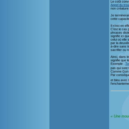
Le coût conve
Appel du tro
non créature 
Je terminerai
cette capacit
Il n’est en e
C’est le cas 
phrases disti
signifie ici 
celui où elle
par la deuxiè
à-dire sans t
sacrifier ou 
Ainsi, dans l
signifie que 
Exemple :
To
pas qui sont 
Comme Gon n’
Par conséquen
et bleu avec 
l’enchantemen
« Une moue