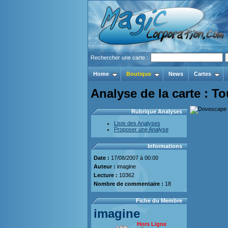
Rechercher une carte :
Home
Boutique
News
Cartes
Analyse de la carte : To
Rubrique Analyses
Liste des Analyses
Proposer une Analyse
Informations
Date :
17/08/2007 à 00:00
Auteur :
imagine
Lecture :
10362
Nombre de commentaire :
18
Fiche du Membre
imagine
Hors Ligne