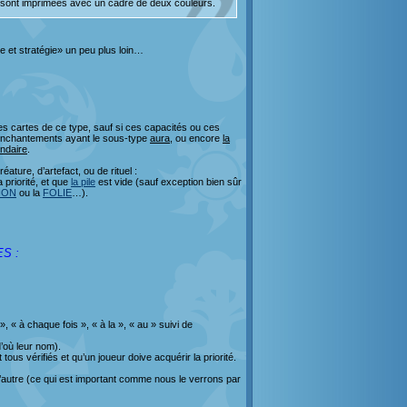
s sont imprimées avec un cadre de deux couleurs.
ue et stratégie» un peu plus loin…
es cartes de ce type, sauf si ces capacités ou ces
enchantements ayant le sous-type
aura
, ou encore
la
ndaire
.
ure, d’artefact, ou de rituel :
a priorité, et que
la pile
est vide (sauf exception bien sûr
ION
ou la
FOLIE
…).
ES :
« à chaque fois », « à la », « au » suivi de
’où leur nom).
 tous vérifiés et qu’un joueur doive acquérir la priorité.
l’autre (ce qui est important comme nous le verrons par