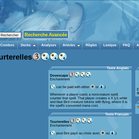
Recherche Avancée
Combos
Decks
Analyses
Articles
Règles
Lexique
FAQ
A
urterelles
Texte Anglais
Dovescape
Enchantment
(
can be paid with either
or
.)
E
I
Whenever a player casts a noncreature spell,
counter that spell. That player creates a X 1/1 white
and blue Bird creature tokens with flying, where X is
the spell's converted mana cost.
Texte Français
Tourterelles
Enchantement
(
peut être payé au choix avec
ou
.)