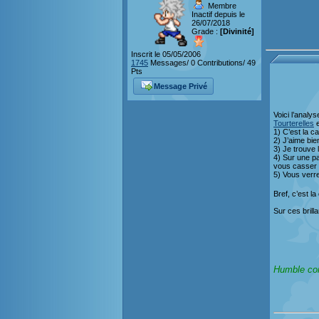
Membre
Inactif depuis le
26/07/2018
Grade :
[Divinité]
Inscrit le 05/05/2006
1745
Messages/ 0 Contributions/ 49
Pts
Message Privé
Voici l’analy
Tourterelles
e
1) C’est la c
2) J’aime bie
3) Je trouve 
4) Sur une pa
vous casser 
5) Vous verr
Bref, c’est la
Sur ces brill
Humble com