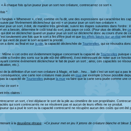
 « À chaque fois qu'un joueur joue un sort non créature, contrecarrez ce sort ».
fois
"
 l’anglais « Whenever », c’est, comme on l’a dit, une des expressions qui caractérise les c
 suivie par l’évènement déclencheur qui est « un joueur joue un sort non créature ».
ur joue un sort, il doit, de manière très générale, suivre les étapes suivantes dans l’ordre : il 
ort en a besoin, détermine le coût total du sort, puis paye ce coût. (Pour plus de détails, lire
ce
 qui doit se déclencher quand un joueur joue un sort se déclenche donc au cours d’une de c
est seulement une fois que le sort a fini d’être joué et que
les effets basés sur un état
ont été
ur qui vient de jouer le sort acquiert la priorité.
 on a donc au final et sur
la pile
, la capacité déclenchée de
Tourterelles
, qui se résoudra donc 
 : Même si cet ordre est évidemment logique concernant la capacité de
Tourterelles
puisque c
ible si l’ordre des sorts sur la pile eût été différent), il est intéressant de noter que ce fonc
yant comme évènement déclencheur le fait de jouer un sort ; ainsi, ces capacités se résoudr
plication, etc.).
st de la définition d’un sort non créature à Magic, et bah…heu… bah c’est un sort qui a pas 
n conséquence, une carte non créature mais jouée en
mue
par exemple (chose possible depuis 
pas la capacité de
Tourterelles
puisque
la mue
va faire que la carte sera jouée comme une cr
rez ce sort
»
nt très claires :
trecarrer un sort, c’est déplacer le sort de la pile au cimetière de son propriétaire. Contrecarre
acités qui sont contrecarrés ne se résolvent pas et aucun de leurs effets ne se produit.
 joueur qui a joué le sort ou la capacité contrecarré ne récupère aucun des coûts qui ont été
tenant à la
deuxième phrase
: «
Ce joueur met en jeu X jetons de créature blanche et bleue 1