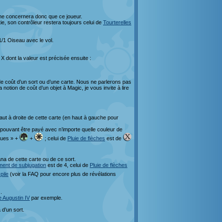
e concernera donc que ce joueur.
ie, son contrôleur restera toujours celui de
Tourterelles
1/1 Oiseau avec le vol.
 X dont la valeur est précisée ensuite :
e coût d’un sort ou d’une carte. Nous ne parlerons pas
notion de coût d’un objet à Magic, je vous invite à lire
t à droite de cette carte (en haut à gauche pour
pouvant être payé avec n’importe quelle couleur de
ques » +
+
; celui de
Pluie de flèches
est de
a de cette carte ou de ce sort.
ment de subjugation
est de 4, celui de
Pluie de flèches
 pile
(voir la FAQ pour encore plus de révélations
.
e Augustin IV
par exemple.
d’un sort.