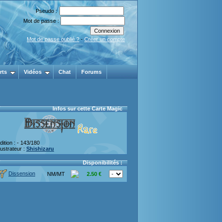
Pseudo :
Mot de passe :
Mot de passe oublié ?
-
Créer un compte
rts
Vidéos
Chat
Forums
Infos sur cette Carte Magic
dition :
- 143/180
llustrateur :
Shishizaru
Disponibilités :
Dissension
NM/MT
2.50 €