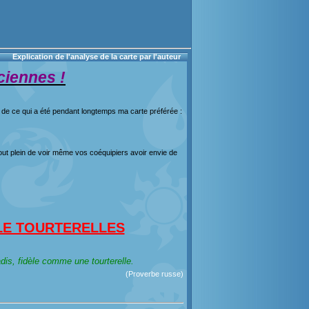
Explication de l'analyse de la carte par l'auteur
ciennes !
l) de ce qui a été pendant longtemps ma carte préférée :
o tout plein de voir même vos coéquipiers avoir envie de
LE TOURTERELLES
s, fidèle comme une tourterelle.
(Proverbe russe)