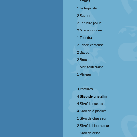
Terrains
1 Ile tropicale
2 Savane
2 Estuaire pollué
2 Grève inondée
1 Toundra
2 Lande venteuse
2 Bayou
2 Brousse
1 Mer souterraine
1 Plateau
Créatures
4
Slivoïde cristallin
4 Slivoïde musclé
4 Slivoïde à plaques
1 Slivoïde chasseur
2 Slivoïde hibernateur
1 Slivoïde acide