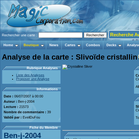
Recherche A
Rechercher une carte :
Home
Boutique
News
Cartes
Combos
Decks
Analys
Analyse de la carte : Slivoïde cristallin
Rubrique Analyses
Liste des Analyses
Cr
Proposer une Analyse
Cr
Al
Informations
Date :
06/07/2007 à 00:00
Auteur :
Ben-j-2004
Sl
Lecture :
21573
Cr
Nombre de commentaire :
39
Validé par :
EveilDuFou
To
Fiche du Membre
Ben-j-2004