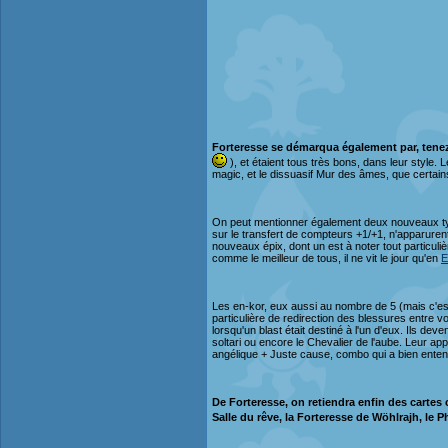
Forteresse se démarqua également par, tenez-
), et étaient tous très bons, dans leur style. 
magic, et le dissuasif Mur des âmes, que certain
On peut mentionner également deux nouveaux types
sur le transfert de compteurs +1/+1, n'apparurent
nouveaux épix, dont un est à noter tout particulièr
comme le meilleur de tous, il ne vit le jour qu'en
E
Les en-kor, eux aussi au nombre de 5 (mais c'es
particulière de redirection des blessures entre v
lorsqu'un blast était destiné à l'un d'eux. Ils d
soltari ou encore le Chevalier de l'aube. Leur appa
angélique + Juste cause, combo qui a bien ente
De Forteresse, on retiendra enfin des carte
Salle du rêve, la Forteresse de Wöhlrajh, le P