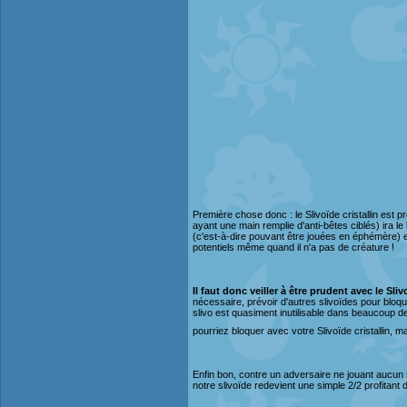
Première chose donc : le Slivoïde cristallin est 
ayant une main remplie d'anti-bêtes ciblés) ira 
(c'est-à-dire pouvant être jouées en éphémère)
potentiels même quand il n'a pas de créature !
Il faut donc veiller à être prudent avec le Slivo
nécessaire, prévoir d'autres slivoïdes pour bloq
slivo est quasiment inutilisable dans beaucoup de 
pourriez bloquer avec votre Slivoïde cristallin, 
Enfin bon, contre un adversaire ne jouant aucun so
notre slivoïde redevient une simple 2/2 profitant 