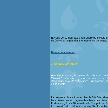
Et vous serez heureux d'apprendre qu'il existe 
de Galiva et la génialissime Ingérence du mage.
Retour au sommaire
3/ Analyse technique
Avant toute chose, il convient d'expliquer en que
"Slivoïde" est un sous-type de créature. Général
donc aussi ceux de l'adversaire. Par exemple, si l
en lui-même.
La première chose à noter chez le Slivoïde crista
les critères des jeux agressifs à base de créature
Forteresse, 9 des 10 slivoïdes de Tempête ne l'o
les slivoïdes de Forteresse, puisqu'ils étaient 