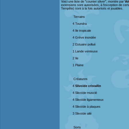
Voici une liste de "counter sliver", montée par
Vol
extensions sont autorisées, à l'exception de cert
Tempête) sont à la fois autorisés et jouables.
Terrains
4 Toundra
4 Ile tropicale
4 Grève inondée
2 Estuaire pollué
1 Lande venteuse
2 Ile
1 Plaine
Créatures
4
Slivoïde cristallin
4 Slivoïde musclé
4 Slivoïde ligamenteux
4 Slivoïde à plaques
3 Slivoïde ailé
Sorts