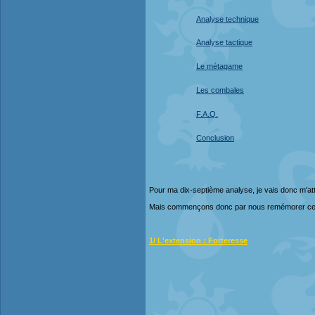
Analyse technique
Analyse tactique
Le métagame
Les combales
F.A.Q.
Conclusion
Pour ma dix-septième analyse, je vais donc m'att
Mais commençons donc par nous remémorer ce qu
1/ L'extension : Forteresse