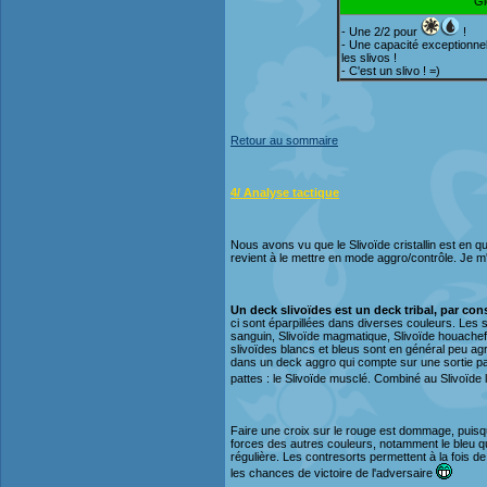
G
- Une 2/2 pour
!
- Une capacité exceptionnell
les slivos !
- C'est un slivo ! =)
Retour au sommaire
4/ Analyse tactique
Nous avons vu que le Slivoïde cristallin est en q
revient à le mettre en mode aggro/contrôle. Je m
Un deck slivoïdes est un deck tribal, par co
ci sont éparpillées dans diverses couleurs. Les s
sanguin, Slivoïde magmatique, Slivoïde houachefeu
slivoïdes blancs et bleus sont en général peu agr
dans un deck aggro qui compte sur une sortie parfa
pattes : le Slivoïde musclé. Combiné au Slivoïde 
Faire une croix sur le rouge est dommage, puisqu
forces des autres couleurs, notamment le bleu qui 
régulière. Les contresorts permettent à la fois de p
les chances de victoire de l'adversaire