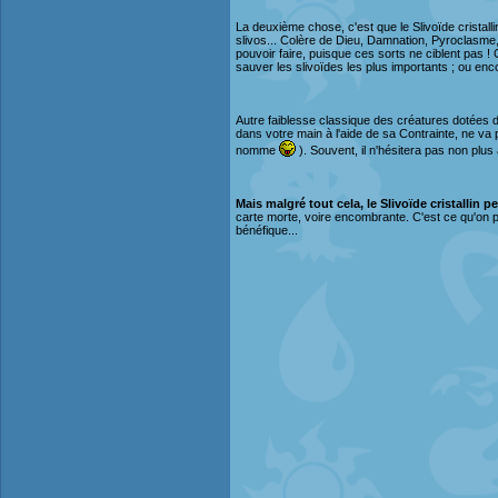
La deuxième chose, c'est que le Slivoïde cristall
slivos... Colère de Dieu, Damnation, Pyroclasme, 
pouvoir faire, puisque ces sorts ne ciblent pas ! 
sauver les slivoïdes les plus importants ; ou enc
Autre faiblesse classique des créatures dotées du 
dans votre main à l'aide de sa Contrainte, ne va 
nomme
). Souvent, il n'hésitera pas non plus
Mais malgré tout cela, le Slivoïde cristallin
carte morte, voire encombrante. C'est ce qu'on p
bénéfique...