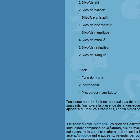
2 Slivoïde ailé
2 Slivoïde barbelé
4
Slivoïde cristallin
1 Slivoïde hibernateur
4 Slivoïde métallique
4 Slivoïde musclé
2 Slivoïde ravitailleur
2 Slivoïde sanguin
Sorts
4 Fuite de mana
2 Pierrecoeur
4 Précepteur matérialiste
Techniquement, le deck ne manquait pas de grand-
puissants (on notera la présence de la Pierrecoeu
apparus au mauvais moment
, et cela n'allait
A la sortie du bloc
Mercadia
, les slivoïdes quittè
uniquement composée de créatures, elle fut marqué
puissants, mais aussi plus chers, ce qui rendait 
face à
Astroglide
entre autres. En étendu, par co