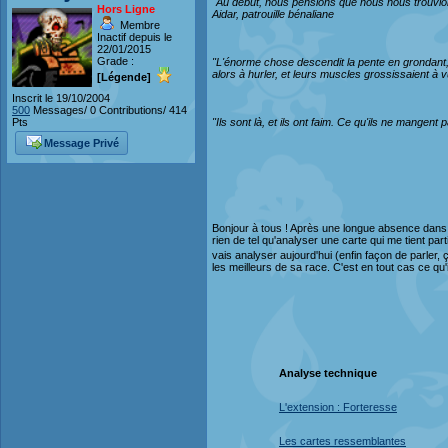
"Au début, nous pensions que nous nous trouvion
Hors Ligne
Aidar, patrouille bénaliane
Membre
Inactif depuis le
22/01/2015
Grade :
"L'énorme chose descendit la pente en grondant, 
alors à hurler, et leurs muscles grossissaient à v
[Légende]
Inscrit le 19/10/2004
500
Messages/ 0 Contributions/ 414
Pts
"Ils sont là, et ils ont faim. Ce qu'ils ne mangen
Message Privé
Bonjour à tous ! Après une longue absence dans l
rien de tel qu'analyser une carte qui me tient parti
vais analyser aujourd'hui (enfin façon de parler, 
les meilleurs de sa race. C'est en tout cas ce qu'
Analyse technique
L'extension : Forteresse
Les cartes ressemblantes