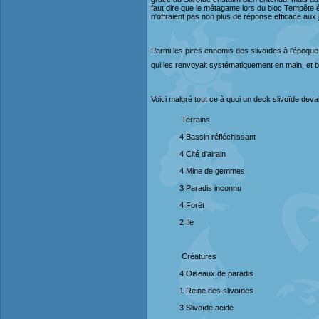
faut dire que le métagame lors du bloc Tempête ét
n'offraient pas non plus de réponse efficace aux
Parmi les pires ennemis des slivoïdes à l'époque
qui les renvoyait systématiquement en main, et bie
Voici malgré tout ce à quoi un deck slivoïde dev
Terrains
4 Bassin réfléchissant
4 Cité d'airain
4 Mine de gemmes
3 Paradis inconnu
4 Forêt
2 Ile
Créatures
4 Oiseaux de paradis
1 Reine des slivoïdes
3 Slivoïde acide