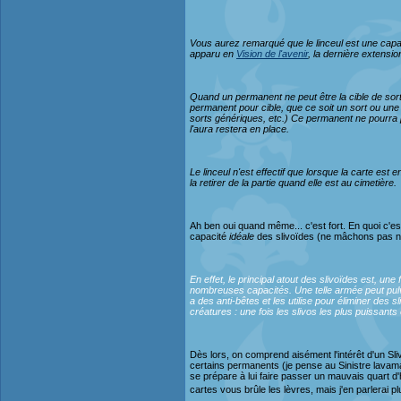
Vous aurez remarqué que le linceul est une capaci
apparu en
Vision de l'avenir
, la dernière extens
Quand un permanent ne peut être la cible de sorts
permanent pour cible, que ce soit un sort ou une c
sorts génériques, etc.) Ce permanent ne pourra pas
l'aura restera en place.
Le linceul n'est effectif que lorsque la carte est 
la retirer de la partie quand elle est au cimetière.
Ah ben oui quand même... c'est fort. En quoi c'e
capacité
idéale
des slivoïdes (ne mâchons pas nos
En effet, le principal atout des slivoïdes est, u
nombreuses capacités. Une telle armée peut pulvér
a des anti-bêtes et les utilise pour éliminer des 
créatures : une fois les slivos les plus puissants 
Dès lors, on comprend aisément l'intérêt d'un Slivo
certains permanents (je pense au Sinistre lavamanc
se prépare à lui faire passer un mauvais quart d
cartes vous brûle les lèvres, mais j'en parlerai p