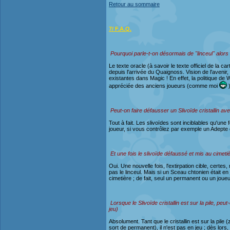
Retour au sommaire
7/ F.A.Q.
Pourquoi parle-t-on désormais de "linceul" alors qu
Le texte oracle (à savoir le texte officiel de la 
depuis l'arrivée du Quaignoss. Vision de l'avenir,
existantes dans Magic ! En effet, la politique de
appréciée des anciens joueurs (comme moi
)
Peut-on faire défausser un Slivoïde cristallin a
Tout à fait. Les slivoïdes sont inciblables qu'une
joueur, si vous contrôlez par exemple un Adepte c
Et une fois le slivoïde défaussé et mis au cimet
Oui. Une nouvelle fois, l'extirpation cible, certes
pas le linceul. Mais si un Sceau chtonien était en 
cimetière ; de fait, seul un permanent ou un joueu
Lorsque le Slivoïde cristallin est sur la pile, pe
jeu)
Absolument. Tant que le cristallin est sur la pile 
sort de permanent), il n'est pas en jeu ; dès lor