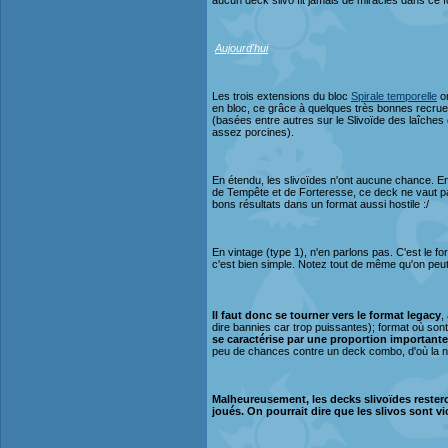
aucun deck slivo fit jamais de miracles dans ce f
Aujourd'hui
Les trois extensions du bloc
Spirale temporelle
on
en bloc, ce grâce à quelques très bonnes recrues
(basées entre autres sur le Slivoïde des laîches 
assez porcines).
En étendu, les slivoïdes n'ont aucune chance. En e
de Tempête et de Forteresse, ce deck ne vaut pas 
bons résultats dans un format aussi hostile :/
En vintage (type 1), n'en parlons pas. C'est le fo
c'est bien simple. Notez tout de même qu'on peut
Il faut donc se tourner vers le format legacy
,
dire bannies car trop puissantes); format où son
se caractérise par une proportion important
peu de chances contre un deck combo, d'où la né
Malheureusement, les decks slivoïdes restero
joués. On pourrait dire que les slivos sont 