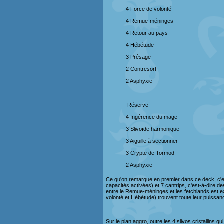
4 Force de volonté
4 Remue-méninges
4 Retour au pays
4 Hébétude
3 Présage
2 Contresort
2 Asphyxie
Réserve
4 Ingérence du mage
3 Slivoïde harmonique
3 Aiguille à sectionner
3 Crypte de Tormod
2 Asphyxie
Ce qu'on remarque en premier dans ce deck, c'es
capacités activées) et 7 cantrips, c'est-à-dire de
entre le Remue-méninges et les fetchlands est ex
volonté et Hébétude) trouvent toute leur puissan
Sur le plan aggro, outre les 4 slivos cristallins q