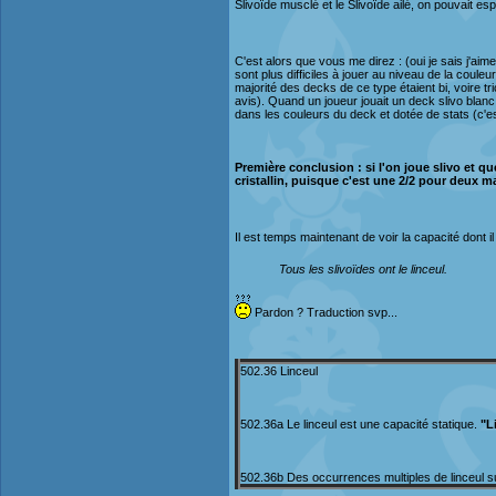
Slivoïde musclé et le Slivoïde ailé, on pouvait es
C'est alors que vous me direz : (oui je sais j'aim
sont plus difficiles à jouer au niveau de la coul
majorité des decks de ce type étaient bi, voire 
avis). Quand un joueur jouait un deck slivo blanc 
dans les couleurs du deck et dotée de stats (c'es
Première conclusion : si l'on joue slivo et qu
cristallin, puisque c'est une 2/2 pour deux m
Il est temps maintenant de voir la capacité dont il f
Tous les slivoïdes ont le linceul.
Pardon ? Traduction svp...
502.36 Linceul
502.36a Le linceul est une capacité statique.
"L
502.36b Des occurrences multiples de linceul 