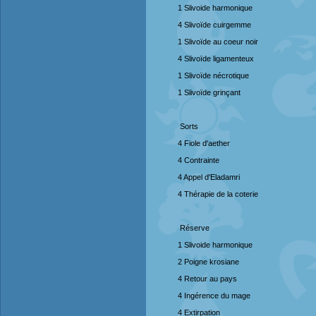
1 Slivoide harmonique
4 Slivoïde cuirgemme
1 Slivoïde au coeur noir
4 Slivoïde ligamenteux
1 Slivoïde nécrotique
1 Slivoïde grinçant
Sorts
4 Fiole d'aether
4 Contrainte
4 Appel d'Eladamri
4 Thérapie de la coterie
Réserve
1 Slivoide harmonique
2 Poigne krosiane
4 Retour au pays
4 Ingérence du mage
4 Extirpation