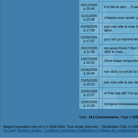
09/12/2005
il l'a fait en plus...
à 20:46
11/11/2005
chapeau pour quoter ça 
à 23:48
02/09/2005
pas mal celle-là mais b
à 17:38
djeun
02/09/2005
ça y est ça reprend le
à 17:07
26/07/2005
ton poste Roirix? Bon 
à 11:56
offrir le chan.....
24/07/2005
2ème etape remportée 
à 20:20
01/06/2005
nan alors ce serait ‡a
à 15:46
23/05/2005
pas mal celle là des d
à 19:10
22/05/2005
et Nap nap all!!! Oui qu
à 12:57
15/05/2005
Iznogoud powaaaaaaaaaa
à 15:58
Total :
413 Commentaires
. Page n°
3/2
MagicCorporation.com v6.1 © 2000-2026. Tous droits réservés. - Déclaration CNIL n°12
Accueil
|
Mentions légales, Conditions Générales d'Utilisation et Politique de confidentialité