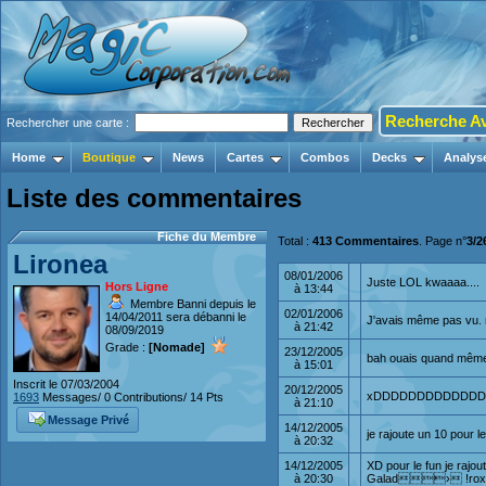
Recherche A
Rechercher une carte :
Home
Boutique
News
Cartes
Combos
Decks
Analys
Liste des commentaires
Fiche du Membre
Total :
413 Commentaires
. Page n°
3/2
Lironea
08/01/2006
Juste LOL kwaaaa....
Hors Ligne
à 13:44
Membre Banni depuis le
02/01/2006
14/04/2011 sera débanni le
J'avais même pas vu. m
à 21:42
08/09/2019
Grade :
[Nomade]
23/12/2005
bah ouais quand même. 
à 15:01
Inscrit le 07/03/2004
20/12/2005
xDDDDDDDDDDDDDDDDDD
1693
Messages/ 0 Contributions/ 14 Pts
à 21:10
Message Privé
14/12/2005
je rajoute un 10 pour le
à 20:32
14/12/2005
XD pour le fun je 
à 20:30
Galad› !roxx