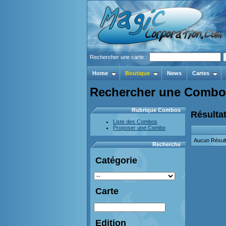
Rechercher une carte :
Home
Boutique
News
Cartes
Rechercher une Combo
Rubrique Combos
Résultat
Liste des Combos
Proposer une Combo
Aucun Résult
Recherche
Catégorie
Carte
Edition