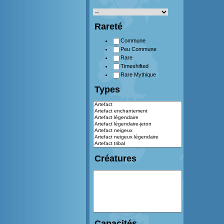
Rareté
Commune
Peu Commune
Rare
Timeshifted
Rare Mythique
Types
Créatures
Capacités