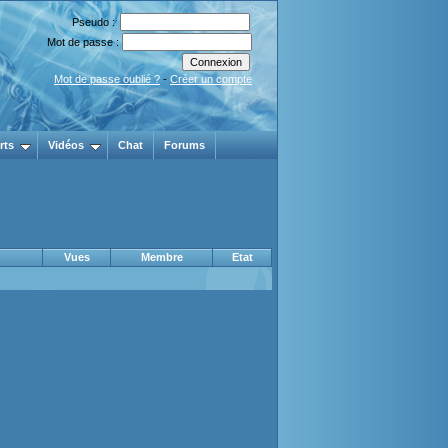
Pseudo :
Mot de passe :
Mot de passe oublié ?
-
Créer un compte
rts
Vidéos
Chat
Forums
Vues
Membre
Etat