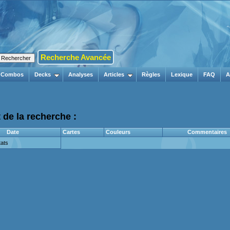
Recherche Avancée
Combos
Decks
Analyses
Articles
Règles
Lexique
FAQ
A
 de la recherche :
Date
Cartes
Couleurs
Commentaires
ats