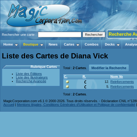
Recherche A
Rechercher une carte :
Home
Boutique
News
Cartes
Combos
Decks
Analys
Liste des Cartes de Diana Vick
Rubrique Cartes
Total :
2 Cartes
.
Modifier la Recherche
Liste des Editions
C.
R.
Nom Vo
Liste des Illustrateurs
Recherche Avancée
12.
Reinforcements
5.
Reinforcements
Total :
2 Cartes
.
MagicCorporation.com v6.1 © 2000-2026. Tous droits réservés. - Déclaration CNIL n°12
Accueil
|
Mentions légales, Conditions Générales d'Utilisation et Politique de confidentialité