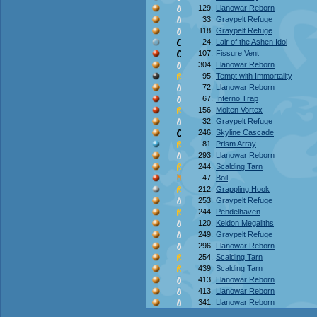
129.
Llanowar Reborn
33.
Graypelt Refuge
118.
Graypelt Refuge
24.
Lair of the Ashen Idol
107.
Fissure Vent
304.
Llanowar Reborn
95.
Tempt with Immortality
72.
Llanowar Reborn
67.
Inferno Trap
156.
Molten Vortex
32.
Graypelt Refuge
246.
Skyline Cascade
81.
Prism Array
293.
Llanowar Reborn
244.
Scalding Tarn
47.
Boil
212.
Grappling Hook
253.
Graypelt Refuge
244.
Pendelhaven
120.
Keldon Megaliths
249.
Graypelt Refuge
296.
Llanowar Reborn
254.
Scalding Tarn
439.
Scalding Tarn
413.
Llanowar Reborn
413.
Llanowar Reborn
341.
Llanowar Reborn