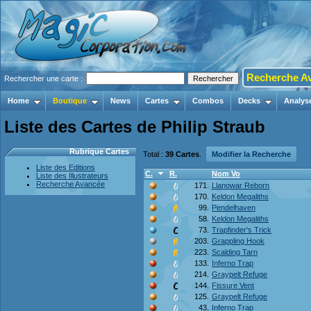
Recherche A
Rechercher une carte :
Home
Boutique
News
Cartes
Combos
Decks
Analys
Liste des Cartes de Philip Straub
Rubrique Cartes
Total :
39 Cartes
.
Modifier la Recherche
Liste des Editions
C.
R.
Nom Vo
Liste des Illustrateurs
Recherche Avancée
171.
Llanowar Reborn
170.
Keldon Megaliths
99.
Pendelhaven
58.
Keldon Megaliths
73.
Trapfinder's Trick
203.
Grappling Hook
223.
Scalding Tarn
133.
Inferno Trap
214.
Graypelt Refuge
144.
Fissure Vent
125.
Graypelt Refuge
43.
Inferno Trap