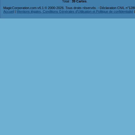
Total :
39 Cartes
.
MagicCorporation.com v6.1 © 2000-2026. Tous droits réservés. - Déclaration CNIL n°12
Accueil
|
Mentions légales, Conditions Générales d'Utilisation et Politique de confidentialité