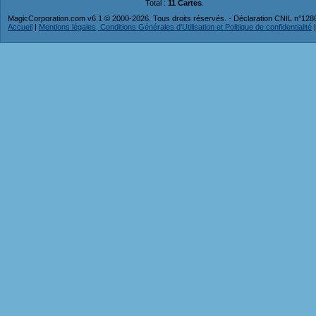
Total :
11 Cartes
.
MagicCorporation.com v6.1 © 2000-2026. Tous droits réservés. - Déclaration CNIL n°12
Accueil
|
Mentions légales, Conditions Générales d'Utilisation et Politique de confidentialité