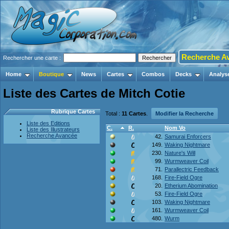
Recherche A
Rechercher une carte :
Home
Boutique
News
Cartes
Combos
Decks
Analys
Liste des Cartes de Mitch Cotie
Rubrique Cartes
Total :
11 Cartes
.
Modifier la Recherche
Liste des Editions
C.
R.
Nom Vo
Liste des Illustrateurs
Recherche Avancée
42.
Samurai Enforcers
149.
Waking Nightmare
230.
Nature's Will
99.
Wurmweaver Coil
71.
Parallectric Feedback
168.
Fire-Field Ogre
20.
Etherium Abomination
53.
Fire-Field Ogre
103.
Waking Nightmare
161.
Wurmweaver Coil
480.
Wurm