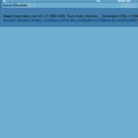
C.
R.
Nom Vo
Aucun Résultats
MagicCorporation.com v6.1 © 2000-2026. Tous droits réservés. - Déclaration CNIL n°12
Accueil
|
Mentions légales, Conditions Générales d'Utilisation et Politique de confidentialité