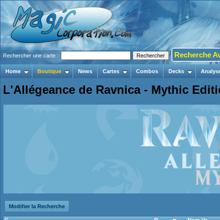
Recherche A
Rechercher une carte :
Home
Boutique
News
Cartes
Combos
Decks
Analys
L'Allégeance de Ravnica - Mythic Edit
Modifier la Recherche