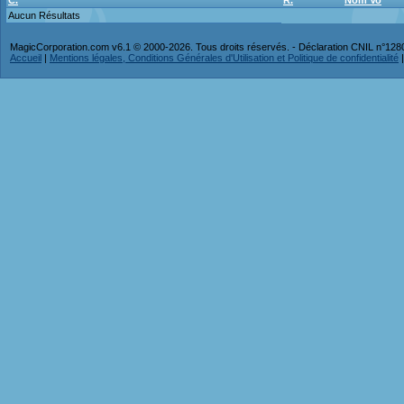
C.
R.
Nom Vo
Aucun Résultats
MagicCorporation.com v6.1 © 2000-2026. Tous droits réservés. - Déclaration CNIL n°12
Accueil
|
Mentions légales, Conditions Générales d'Utilisation et Politique de confidentialité