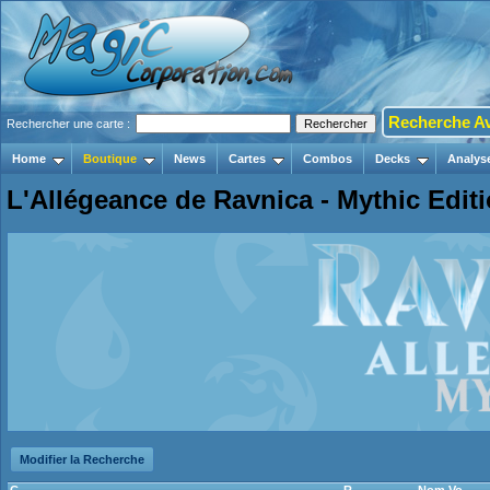
Recherche A
Rechercher une carte :
Home
Boutique
News
Cartes
Combos
Decks
Analys
L'Allégeance de Ravnica - Mythic Edit
Modifier la Recherche