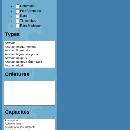
Commune
Peu Commune
Rare
Timeshifted
Rare Mythique
Types
Créatures
Capacités