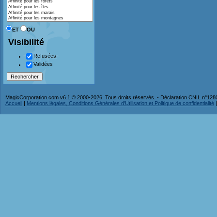
ET
OU
Visibilité
Refusées
Validées
MagicCorporation.com v6.1 © 2000-2026. Tous droits réservés. - Déclaration CNIL n°12
Accueil
|
Mentions légales, Conditions Générales d'Utilisation et Politique de confidentialité