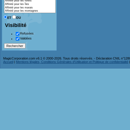
ET
OU
Visibilité
Refusées
Validées
MagicCorporation.com v6.1 © 2000-2026. Tous droits réservés. - Déclaration CNIL n°12
Accueil
|
Mentions légales, Conditions Générales d'Utilisation et Politique de confidentialité