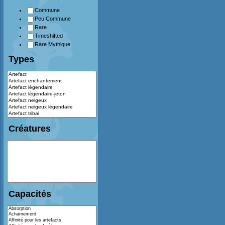
Commune
Peu Commune
Rare
Timeshifted
Rare Mythique
Types
Créatures
Capacités