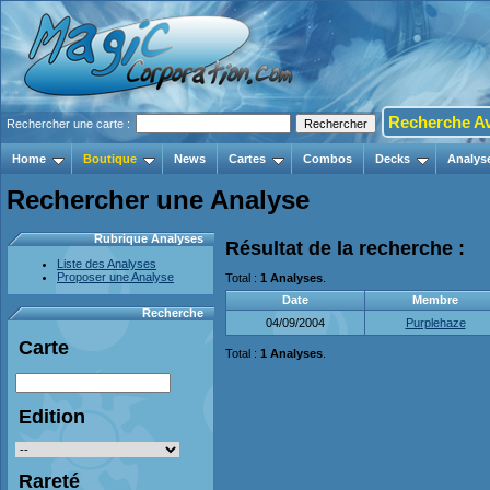
Recherche A
Rechercher une carte :
Home
Boutique
News
Cartes
Combos
Decks
Analys
Rechercher une Analyse
Rubrique Analyses
Résultat de la recherche :
Liste des Analyses
Proposer une Analyse
Total :
1 Analyses
.
Date
Membre
Recherche
04/09/2004
Purplehaze
Carte
Total :
1 Analyses
.
Edition
Rareté