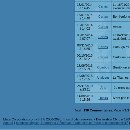
16/01/2014
Le 16/01/201
Cartes
à 14:45
exemple, av
16/01/2014
Cartes
Bon j'enfonc
à 14:40
16/01/2014
Cartes
Amen.
à 14:02
06/01/2014
Le 04/12/201
Cartes
à 07:07
avait écrit .
08/11/2013
Cartes
Hum, ça c'e
à 18:55
03/10/2013
Cartes
Caillouuuu
à 18:02
18/09/2013
Combos
Bientôt on 
à 15:29
14/08/2013
Analyses
Le Titan est
à 17:35
25/11/2010
Arts
Je crois qu
à 23:11
14/08/2010
Decks
N'est pas la
à 15:26
Total :
138 Commentaires
. Page n°
1/9
MagicCorporation.com v6.1 © 2000-2026. Tous droits réservés. - Déclaration CNIL n°12
Accueil
|
Mentions légales, Conditions Générales d'Utilisation et Politique de confidentialité