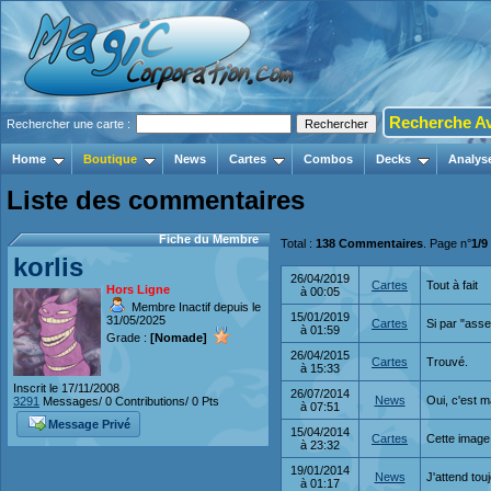
Recherche A
Rechercher une carte :
Home
Boutique
News
Cartes
Combos
Decks
Analys
Liste des commentaires
Fiche du Membre
Total :
138 Commentaires
. Page n°
1/9
korlis
26/04/2019
Cartes
Tout à fait
Hors Ligne
à 00:05
Membre Inactif depuis le
15/01/2019
31/05/2025
Cartes
Si par "asse
à 01:59
Grade :
[Nomade]
26/04/2015
Cartes
Trouvé.
à 15:33
Inscrit le 17/11/2008
26/07/2014
News
Oui, c'est 
3291
Messages/ 0 Contributions/ 0 Pts
à 07:51
Message Privé
15/04/2014
Cartes
Cette image
à 23:32
19/01/2014
News
J'attend to
à 01:17