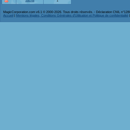
Sacha
1
MagicCorporation.com v6.1 © 2000-2026. Tous droits réservés. - Déclaration CNIL n°12
Accueil
|
Mentions légales, Conditions Générales d'Utilisation et Politique de confidentialité