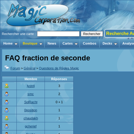
Recherche A
Rechercher une carte :
Home
Boutique
News
Cartes
Combos
Decks
Analys
FAQ fraction de seconde
Forum
>
Général
>
Questions de Règles Magic
Membre
Réponses
lyon4
3
smc
2
SolRacht
0 + 1
0position
1
chaudakh
1
gcherief
1